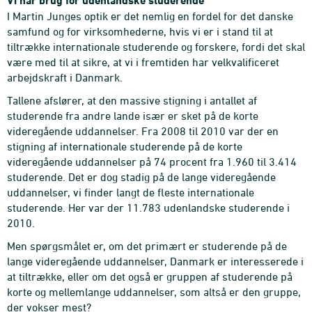
Vi har brug for udenlandske studerende
I Martin Junges optik er det nemlig en fordel for det danske
samfund og for virksomhederne, hvis vi er i stand til at
tiltrække internationale studerende og forskere, fordi det skal
være med til at sikre, at vi i fremtiden har velkvalificeret
arbejdskraft i Danmark.
Tallene afslører, at den massive stigning i antallet af
studerende fra andre lande især er sket på de korte
videregående uddannelser. Fra 2008 til 2010 var der en
stigning af internationale studerende på de korte
videregående uddannelser på 74 procent fra 1.960 til 3.414
studerende. Det er dog stadig på de lange videregående
uddannelser, vi finder langt de fleste internationale
studerende. Her var der 11.783 udenlandske studerende i
2010.
Men spørgsmålet er, om det primært er studerende på de
lange videregående uddannelser, Danmark er interesserede i
at tiltrække, eller om det også er gruppen af studerende på
korte og mellemlange uddannelser, som altså er den gruppe,
der vokser mest?