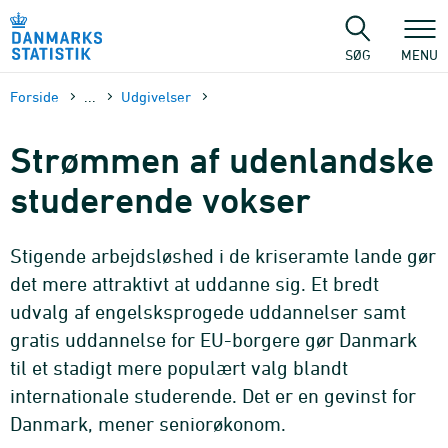
Gå
til
sidens
SØG
MENU
indhold
Forside
...
Udgivelser
Strømmen af udenlandske
studerende vokser
Stigende arbejdsløshed i de kriseramte lande gør
det mere attraktivt at uddanne sig. Et bredt
udvalg af engelsksprogede uddannelser samt
gratis uddannelse for EU-borgere gør Danmark
til et stadigt mere populært valg blandt
internationale studerende. Det er en gevinst for
Danmark, mener seniorøkonom.