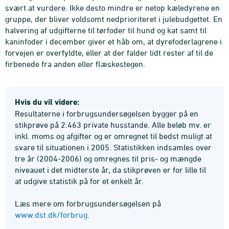
svært at vurdere. Ikke desto mindre er netop kæledyrene en
gruppe, der bliver voldsomt nedprioriteret i julebudgettet. En
halvering af udgifterne til tørfoder til hund og kat samt til
kaninfoder i december giver et håb om, at dyrefoderlagrene i
forvejen er overfyldte, eller at der falder lidt rester af til de
firbenede fra anden eller flæskestegen.
Hvis du vil videre:
Resultaterne i forbrugsundersøgelsen bygger på en
stikprøve på 2.463 private husstande. Alle beløb mv. er
inkl. moms og afgifter og er omregnet til bedst muligt at
svare til situationen i 2005. Statistikken indsamles over
tre år (2004-2006) og omregnes til pris- og mængde
niveauet i det midterste år, da stikprøven er for lille til
at udgive statistik på for et enkelt år.
Læs mere om forbrugsundersøgelsen på
www.dst.dk/forbrug
.