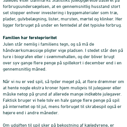
Således viser Danmarks Statistiks juleopgørelse baseret på
forbrugsundersøgelsen, at en gennemsnitlig husstand stort
set stopper enhver investering i byggematerialer som træ,
plader, gulvbelægning, lister, mursten, mørtel og klinker. Her
ligger forbruget på under en femtedel af det typiske forbrug.
Familien har førsteprioritet
Julen står nemlig i familiens tegn, og så må de
håndværksmæssige pligter vige pladsen. I stedet står den på
ture i biografen eller i svømmehallen, og der bliver brugt
over syv gange flere penge på spillekort i december end i en
gennemsnitlig måned.
Når vi nu er ved spil, så tyder meget på, at flere drømmer om
at hente nogle ekstra kroner hjem muligvis til julegaver eller
måske netop på grund af allerede mange indkøbte julegaver.
Faktisk bruger vi hele tolv en halv gange flere penge på spil
på internettet op til jul, mens forbruget til skrabespil også er
højere end i andre måneder.
Om udgiften til spil sker på bekostning af kæledyrene, er