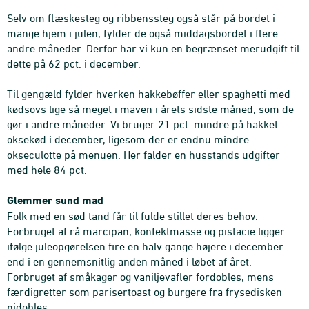
Selv om flæskesteg og ribbenssteg også står på bordet i
mange hjem i julen, fylder de også middagsbordet i flere
andre måneder. Derfor har vi kun en begrænset merudgift til
dette på 62 pct. i december.
Til gengæld fylder hverken hakkebøffer eller spaghetti med
kødsovs lige så meget i maven i årets sidste måned, som de
gør i andre måneder. Vi bruger 21 pct. mindre på hakket
oksekød i december, ligesom der er endnu mindre
okseculotte på menuen. Her falder en husstands udgifter
med hele 84 pct.
Glemmer sund mad
Folk med en sød tand får til fulde stillet deres behov.
Forbruget af rå marcipan, konfektmasse og pistacie ligger
ifølge juleopgørelsen fire en halv gange højere i december
end i en gennemsnitlig anden måned i løbet af året.
Forbruget af småkager og vaniljevafler fordobles, mens
færdigretter som parisertoast og burgere fra frysedisken
nidobles.