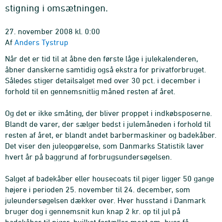
stigning i omsætningen.
27. november 2008 kl. 0:00
Af
Anders Tystrup
Når det er tid til at åbne den første låge i julekalenderen,
åbner danskerne samtidig også ekstra for privatforbruget.
Således stiger detailsalget med over 30 pct. i december i
forhold til en gennemsnitlig måned resten af året.
Og det er ikke småting, der bliver proppet i indkøbsposerne.
Blandt de varer, der sælger bedst i julemåneden i forhold til
resten af året, er blandt andet barbermaskiner og badekåber.
Det viser den juleopgørelse, som Danmarks Statistik laver
hvert år på baggrund af forbrugsundersøgelsen.
Salget af badekåber eller housecoats til piger ligger 50 gange
højere i perioden 25. november til 24. december, som
juleundersøgelsen dækker over. Hver husstand i Danmark
bruger dog i gennemsnit kun knap 2 kr. op til jul på