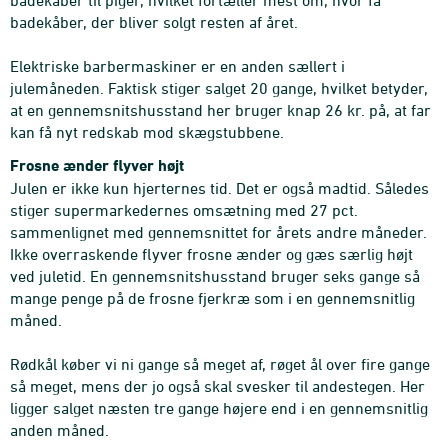
badekåber til piger, hvilket fortæller mest om, hvor få
badekåber, der bliver solgt resten af året.
Elektriske barbermaskiner er en anden sællert i
julemåneden. Faktisk stiger salget 20 gange, hvilket betyder,
at en gennemsnitshusstand her bruger knap 26 kr. på, at far
kan få nyt redskab mod skægstubbene.
Frosne ænder flyver højt
Julen er ikke kun hjerternes tid. Det er også madtid. Således
stiger supermarkedernes omsætning med 27 pct.
sammenlignet med gennemsnittet for årets andre måneder.
Ikke overraskende flyver frosne ænder og gæs særlig højt
ved juletid. En gennemsnitshusstand bruger seks gange så
mange penge på de frosne fjerkræ som i en gennemsnitlig
måned.
Rødkål køber vi ni gange så meget af, røget ål over fire gange
så meget, mens der jo også skal svesker til andestegen. Her
ligger salget næsten tre gange højere end i en gennemsnitlig
anden måned.