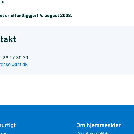
ix.
el er offentliggjort 4. august 2008.
takt
n: 39 17 30 70
resse@dst.dk
hurtigt
Om hjemmesiden
nken
Privatlivspolitik