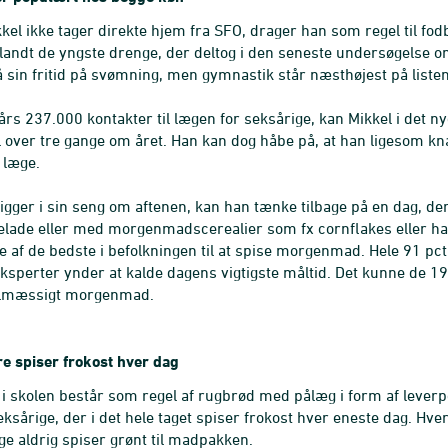
kel ikke tager direkte hjem fra SFO, drager han som regel til f
andt de yngste drenge, der deltog i den seneste undersøgelse o
 sin fritid på svømning, men gymnastik står næsthøjest på listen 
års 237.000 kontakter til lægen for seksårige, kan Mikkel i det ny
l over tre gange om året. Han kan dog håbe på, at han ligesom knap 
 læge.
ligger i sin seng om aftenen, kan han tænke tilbage på en dag,
lade eller med morgenmadscerealier som fx cornflakes eller havr
e af de bedste i befolkningen til at spise morgenmad. Hele 91 pc
sperter ynder at kalde dagens vigtigste måltid. Det kunne de 19
elmæssigt morgenmad.
ire spiser frokost hver dag
 skolen består som regel af rugbrød med pålæg i form af leverpos
eksårige, der i det hele taget spiser frokost hver eneste dag. Hve
ge aldrig spiser grønt til madpakken.