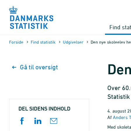
Gå
til
sidens
indhold
Find stat
Forside
Find statistik
Udgivelser
Den nye skoleelev h
Den
Gå til oversigt
Over 60.
Statisti
DEL SIDENS INDHOLD
4. august 2
Af
Anders 
Med skoleta