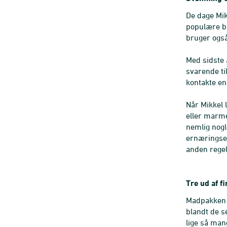
De dage Mik
populære bl
bruger også
Med sidste 
svarende ti
kontakte en
Når Mikkel 
eller marme
nemlig nogl
ernæringsek
anden reg
Tre ud af f
Madpakken i
blandt de s
lige så man