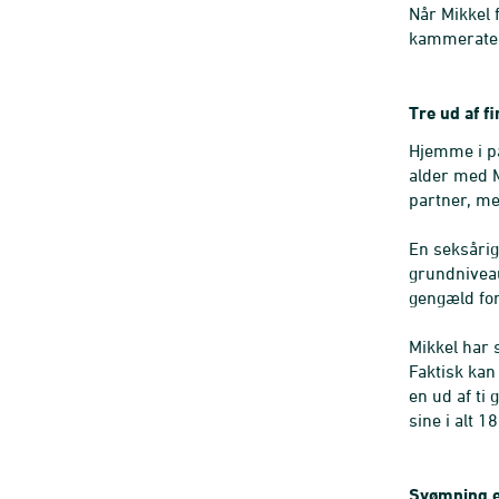
Når Mikkel f
kammerater 
Tre ud af f
Hjemme i pa
alder med 
partner, me
En seksårig
grundniveau
gengæld for
Mikkel har 
Faktisk kan
en ud af ti
sine i alt 
Svømning e