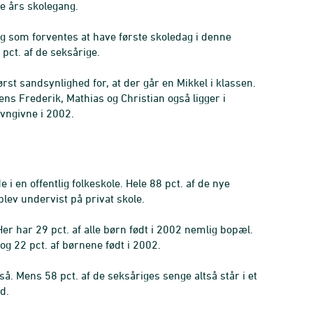
ge års skolegang.
og som forventes at have første skoledag i denne
pct. af de seksårige.
st sandsynlighed for, at der går en Mikkel i klassen.
ns Frederik, Mathias og Christian også ligger i
avngivne i 2002.
 i en offentlig folkeskole. Hele 88 pct. af de nye
blev undervist på privat skole.
er har 29 pct. af alle børn født i 2002 nemlig bopæl.
og 22 pct. af børnene født i 2002.
. Mens 58 pct. af de seksåriges senge altså står i et
d.