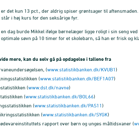
 er det kun 13 pct., der aldrig spiser grøntsager til aftensmaden.
 står i høj kurs for den seksårige fyr.
 en dag burde Mikkel ifølge børnelæger ligge roligt i sin seng v
 optimale søvn på 10 timer for et skolebarn, så han er frisk og kl
 vide mere, kan du selv gå på opdagelse i tallene fra
rvaneundersøgelsen, (
www.statistikbanken.dk/KVUB1
)
ningsstatistikken (
www.statistikbanken.dk/BEF1A07
)
statistikken (
www.dst.dk/navne
)
tatistikken (
www.statistikbanken.dk/BOL66
)
ngsstatistikken (
www.statistikbanken.dk/PAS11
)
ikringsstatistikken (
www.statistikbanken.dk/SYGK
)
ødevareinstituttets rapport over børn og unges måltidsvaner (
ww