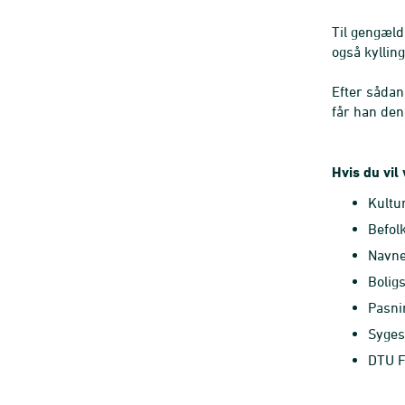
Til gengæld
også kylling
Efter sådan
får han den
Hvis du vil
Kultu
Befolk
Navne
Boligs
Pasni
Syges
DTU F