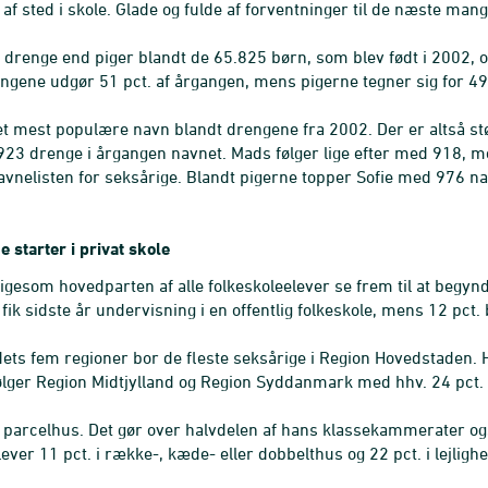
af sted i skole. Glade og fulde af forventninger til de næste man
e drenge end piger blandt de 65.825 børn, som blev født i 2002, 
gene udgør 51 pct. af årgangen, mens pigerne tegner sig for 49 
et mest populære navn blandt drengene fra 2002. Der er altså stør
 923 drenge i årgangen navnet. Mads følger lige efter med 918, me
avnelisten for seksårige. Blandt pigerne topper Sofie med 976 n
e starter i privat skole
igesom hovedparten af alle folkeskoleelever se frem til at begynde
fik sidste år undervisning i en offentlig folkeskole, mens 12 pct. 
dets fem regioner bor de fleste seksårige i Region Hovedstaden. H
følger Region Midtjylland og Region Syddanmark med hhv. 24 pct. 
i parcelhus. Det gør over halvdelen af hans klassekammerater også
ever 11 pct. i række-, kæde- eller dobbelthus og 22 pct. i lejlighe