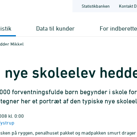
Statistikbanken
Kontakt D
istik
Data til kunder
For indberett
edder Mikkel
 nye skoleelev hedd
000 forventningsfulde børn begynder i skole fo
k tegner her et portræt af den typiske nye skoleel
008 kl. 0:00
Tystrup
sken på ryggen, penalhuset pakket og madpakken smurt drager ti