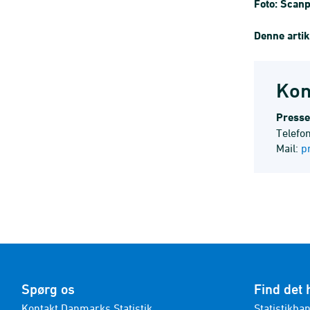
Foto: Scanp
Denne artik
Kon
Presse
Telefo
Mail:
p
Spørg os
Find det 
Kontakt Danmarks Statistik
Statistikba