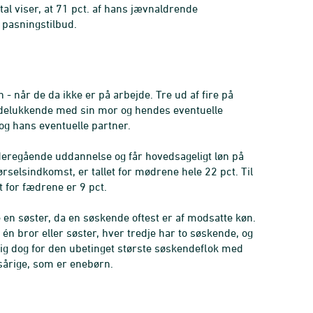
 tal viser, at 71 pct. af hans jævnaldrende
 pasningstilbud.
 når de da ikke er på arbejde. Tre ud af fire på
udelukkende med sin mor og hendes eventuelle
og hans eventuelle partner.
deregående uddannelse og får hovedsageligt løn på
rselsindkomst, er tallet for mødrene hele 22 pct. Til
 for fædrene er 9 pct.
e en søster, da en søskende oftest er af modsatte køn.
én bror eller søster, hver tredje har to søskende, og
sig dog for den ubetinget største søskendeflok med
ksårige, som er enebørn.