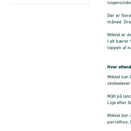
nogensinde 
Der er fler
måned. Dren
Mikkel er d
I alt bærer
toppen af n
Hver ottend
Mikkel kan l
skoleelever 
Målt på lan
Lige efter 
Mikkel bor 
parcelhus, l