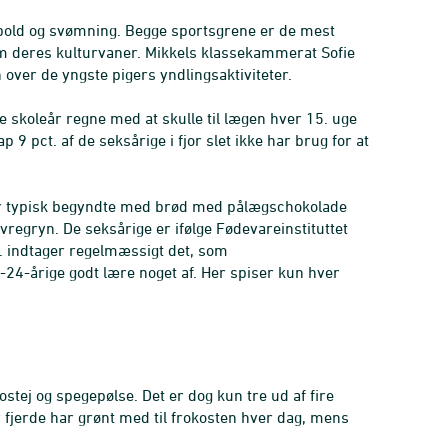
odbold og svømning. Begge sportsgrene er de mest
m deres kulturvaner. Mikkels klassekammerat Sofie
over de yngste pigers yndlingsaktiviteter.
e skoleår regne med at skulle til lægen hver 15. uge
9 pct. af de seksårige i fjor slet ikke har brug for at
 der typisk begyndte med brød med pålægschokolade
egryn. De seksårige er ifølge Fødevareinstituttet
t. indtager regelmæssigt det, som
-24-årige godt lære noget af. Her spiser kun hver
tej og spegepølse. Det er dog kun tre ud af fire
r fjerde har grønt med til frokosten hver dag, mens