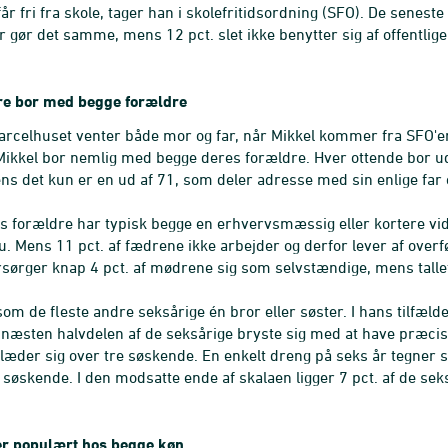
år fri fra skole, tager han i skolefritidsordning (SFO). De seneste
gør det samme, mens 12 pct. slet ikke benytter sig af offentlige
ire bor med begge forældre
rcelhuset venter både mor og far, når Mikkel kommer fra SFO'en -
Mikkel bor nemlig med begge deres forældre. Hver ottende bor 
ns det kun er en ud af 71, som deler adresse med sin enlige far 
s forældre har typisk begge en erhvervsmæssig eller kortere vi
. Mens 11 pct. af fædrene ikke arbejder og derfor lever af overfø
sørger knap 4 pct. af mødrene sig som selvstændige, mens tallet
som de fleste andre seksårige én bror eller søster. I hans tilfæld
 næsten halvdelen af de seksårige bryste sig med at have præcis 
 glæder sig over tre søskende. En enkelt dreng på seks år tegner 
18 søskende. I den modsatte ende af skalaen ligger 7 pct. af de se
r populært hos begge køn