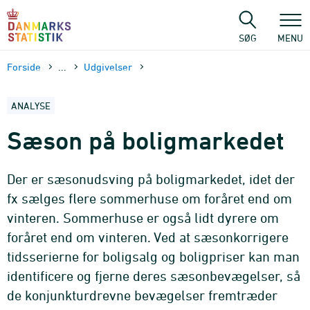
Gå
til
sidens
SØG
MENU
indhold
Forside
...
Udgivelser
ANALYSE
Sæson på boligmarkedet
Der er sæsonudsving på boligmarkedet, idet der
fx sælges flere sommerhuse om foråret end om
vinteren. Sommerhuse er også lidt dyrere om
foråret end om vinteren. Ved at sæsonkorrigere
tidsserierne for boligsalg og boligpriser kan man
identificere og fjerne deres sæsonbevægelser, så
de konjunkturdrevne bevægelser fremtræder