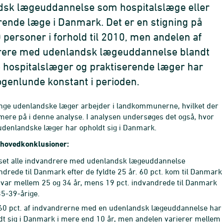
dsk lægeuddannelse som hospitalslæge eller
rende læge i Danmark. Det er en stigning på
 personer i forhold til 2010, men andelen af
rere med udenlandsk lægeuddannelse blandt
 hospitalslæger og praktiserende læger har
genlunde konstant i perioden.
nge udenlandske læger arbejder i landkommunerne, hvilket der
mere på i denne analyse. I analysen undersøges det også, hvor
 udenlandske læger har opholdt sig i Danmark.
 hovedkonklusioner:
 set alle indvandrere med udenlandsk lægeuddannelse
ndrede til Danmark efter de fyldte 25 år. 60 pct. kom til Danmark
 var mellem 25 og 34 år, mens 19 pct. ind­vandrede til Danmark
5-39-årige.
60 pct. af indvandrerne med en udenlandsk lægeuddannelse har
dt sig i Dan­mark i mere end 10 år, men andelen varierer mellem