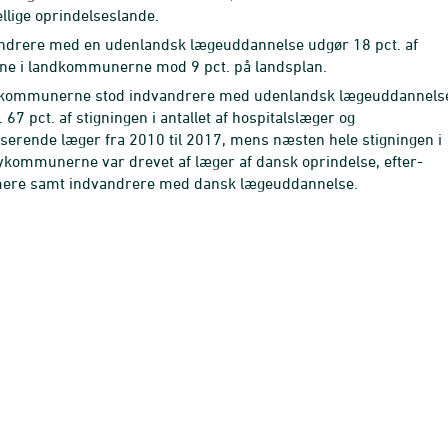
ellige oprindelseslande.
ndrere med en udenlandsk lægeuddannelse udgør 18 pct. af
ne i landkommu­nerne mod 9 pct. på landsplan.
dkommunerne stod indvandrere med udenlandsk lægeuddannels
. 67 pct. af stigningen i antallet af hospitalslæger og
iserende læger fra 2010 til 2017, mens næ­sten hele stigningen i
ykommunerne var drevet af læger af dansk oprindelse, efter­
re samt indvandrere med dansk lægeuddannelse.