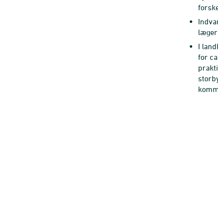
forsk
Indva
læger
I lan
for ca
prakt
storb
komme