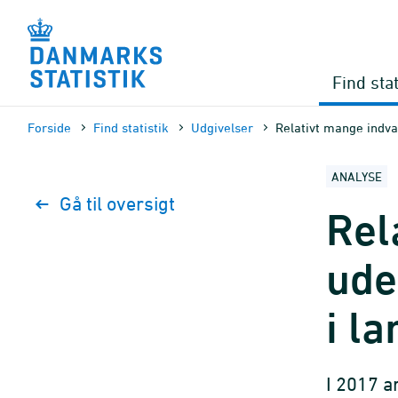
Gå
til
sidens
indhold
Find stat
Forside
Find statistik
Udgivelser
Relativt mange indv
ANALYSE
Gå til oversigt
Rel
ude
i l
I 2017 a