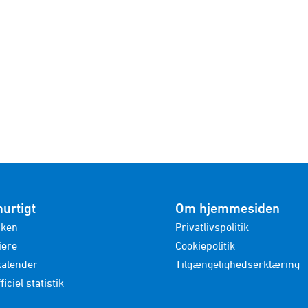
hurtigt
Om hjemmesiden
nken
Privatlivspolitik
iere
Cookiepolitik
kalender
Tilgængelighedserklæring
ficiel statistik