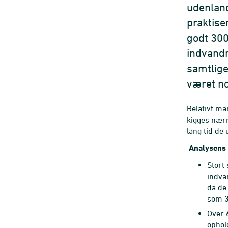
udenlan
praktise
godt 300
indvand
samtlige
været no
Relativt ma
kigges nær­
lang tid de
Analysens
Stort
indva
da de
som 3
Over 
ophol