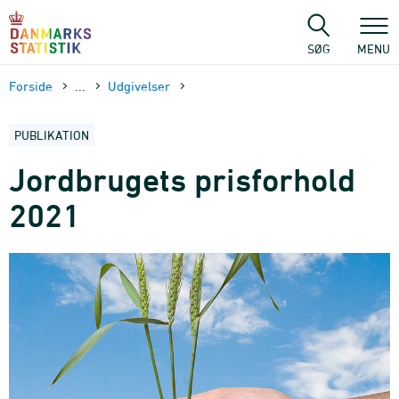
Gå
til
sidens
SØG
MENU
indhold
Forside
...
Udgivelser
PUBLIKATION
Jordbrugets prisforhold
2021