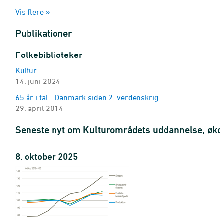
Kunstnere
Vis flere »
kunstområde, indkomstgrundlag og aldersgruppe
2022-2024 - Antal
Publikationer
Kunstnere
kunstområde, familietype, køn og aldersgruppe
Folkebiblioteker
2022-2024 - Antal
Kultur
Kunstnere
14. juni 2024
kunstområde, uddannelsesniveau, køn og aldersgruppe
2022-2024 - Antal
65 år i tal - Danmark siden 2. verdenskrig
29. april 2014
Kunstneres indkomst
kunstområde, væsentligste indkomstkilde, køn, indkomstty
Seneste nyt om Kulturområdets uddannelse, øk
2019-2024
Kunstneres indkomst
8. oktober 2025
kunstområde, væsentligste indkomstkilde, aldersgruppe, i
2019-2024
Kunstneres indkomst
kunstområde, væsentligste indkomstkilde, indkomstgrundl
2019-2024
Kunstneres indkomst