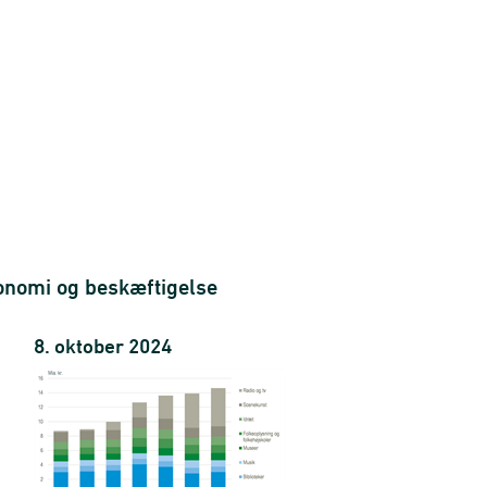
pe og enhed
onomi og beskæftigelse
8. oktober 2024
ndkomsttype og enhed
ag, indkomsttype og enhed