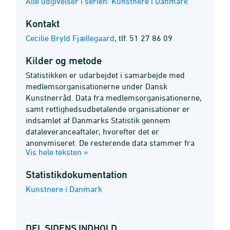
Alle udgivelser i serien: Kunstnere i Danmark
Kontakt
Cecilie Bryld Fjællegaard
,
tlf. 51 27 86 09
Kilder og metode
Statistikken er udarbejdet i samarbejde med
medlemsorganisationerne under Dansk
Kunstnerråd. Data fra medlemsorganisationerne,
samt rettighedsudbetalende organisationer er
indsamlet af Danmarks Statistik gennem
dataleveranceaftaler, hvorefter det er
anonymiseret. De resterende data stammer fra
Vis hele teksten »
offentlige myndigheder og eksisterende registre,
og indsamles med hjemmel i Lov om Danmarks
Statistik­dokumentation
Statistiks §6.
Kunstnere i Danmark
DEL SIDENS INDHOLD