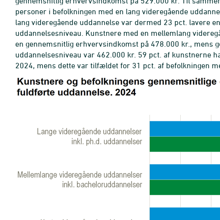
gennemsnitlig erhvervsindkomst på 529.000 kr. Til sammen
personer i befolkningen med en lang videregående uddanne
lang videregående uddannelse var dermed 23 pct. lavere 
uddannelsesniveau. Kunstnere med en mellemlang videregå
en gennemsnitlig erhvervsindkomst på 478.000 kr., mens 
uddannelsesniveau var 462.000 kr. 59 pct. af kunstnerne h
2024, mens dette var tilfældet for 31 pct. af befolkningen