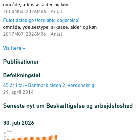
område, a-kasse, alder og køn
2000M04-2026M06 - Antal
Fuldtidsledige (foreløbig opgørelse)
område, ydelsestype, a-kasse, alder og køn
2017M07-2026M06 - Antal
Fuldtidsledige
Vis flere »
område, ydelsestype, a-kasse, alder og køn
2007M01-2025M12 - Antal
Publikationer
Fuldtidsledige i pct. af arbejdsstyrken (foreløbig opgørelse)
område, alder og køn
Befolkningstal
2017M07-2026M06 - Pct.
65 år i tal - Danmark siden 2. verdenskrig
Fuldtidsledige i pct. af arbejdsstyrken
29. april 2014
område, alder og køn
2007M01-2025M12 - Pct.
Seneste nyt om Beskæftigelse og arbejdsløshed
Fuldtidsledige i pct. af samtlige forsikrede (foreløbig
opgørelse)
30. juli 2026
område, alder, køn og a-kasse
2017M07-2026M06 - Pct.
Kontanthjælpsmodtagere (ikke arbejdsmarkedsparate) og