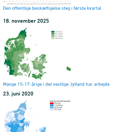
Langtidsledige
område, enhed, alder og køn
Den offentlige beskæftigelse steg i første kvartal
2009M01-2026M02
18. november 2025
Langtidsledige forsikringsaktive
a-kasse, enhed og køn
2009M01-2026M02
Langtidsledige forsikringsaktive
a-kasse, enhed og alder
2009M01-2026M02
Ledighedsforløb
varighed, enhed, ydelsestype og køn
2008M07-2026M02
Mange 15-17-årige i det vestlige Jylland har arbejde
Ledighedsforløb
varighed, enhed, ydelsestype og alder
23. juni 2020
2008M07-2026M02
Ligestillingsindikator for langtidsledige
alder og område
2009M01-2026M02
Fuldtidsledige