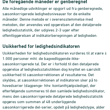
De foregående måneder er genberegnet
Alle månedlige udviklinger er opgjort ud fra genberegnede,
sæsonkorrigerede ledighedsniveauer for de enkelte
måneder. Denne metode er i overensstemmelse med
metoden, der anvendes ved opgørelsen af den detaljerede
ledighedsstatistik, der udgives 2-3 uger efter
offentliggørelsen af indikatorberegningen af ledigheden.
Usikkerhed for ledighedsindikatoren
Usikkerheden for ledighedsindikatoren vurderes til at være ±
1.000 personer mht. de bagvedliggende ikke-
sæsonkorrigerede tal
. Der er i forhold til den
detaljerede
opgørelse af ledighedsstatistikken
dog knyttet en særskilt
usikkerhed til sæsonkorrektionen af resultaterne. Det
skyldes, at sæsonkorrektionen af indikatoren sker på to
hovedserier (dagpenge- hhv. kontanthjælpsledige), der
efterfølgende summeres til den samlede ledighedsindikator,
mens den sæsonkorrigerede detaljerede ledighedsstatistik
opgøres som summen af 48 underliggende
sæsonkorrigerede del-serier, opdelt på ledighedstype, alder