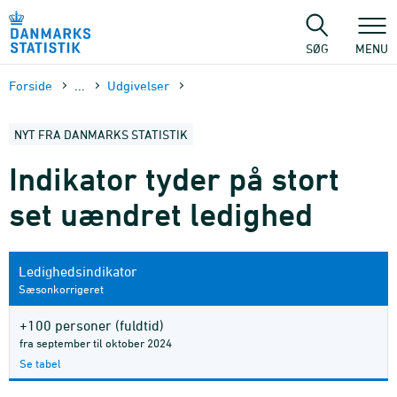
Gå
til
sidens
SØG
MENU
indhold
Forside
...
Udgivelser
NYT FRA DANMARKS STATISTIK
Indikator tyder på stort
set uændret ledighed
Ledighedsindikator
Sæsonkorrigeret
+100 personer (fuldtid)
fra september til oktober 2024
Se tabel