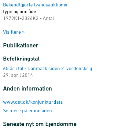
Bekendtgjorte tvangsauktioner
type og område
1979K1-2026K2 - Antal
Bekendtgjorte tvangsauktioner
Vis flere »
område
2012-2025 - Antal
Publikationer
Befolkningstal
65 år i tal - Danmark siden 2. verdenskrig
29. april 2014
Anden information
www.dst.dk/konjunkturdata
Se mere på emnesiden
Seneste nyt om Ejendomme