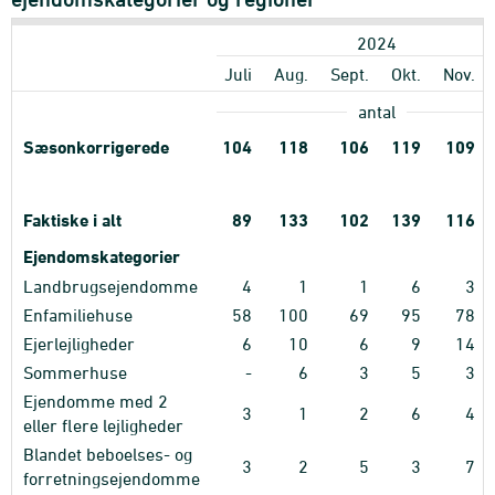
2024
Juli
Aug.
Sept.
Okt.
Nov.
antal
Sæsonkorrigerede
104
118
106
119
109
Faktiske i alt
89
133
102
139
116
Ejendomskategorier
Landbrugsejendomme
4
1
1
6
3
Enfamiliehuse
58
100
69
95
78
Ejerlejligheder
6
10
6
9
14
Sommerhuse
-
6
3
5
3
Ejendomme med 2
3
1
2
6
4
eller flere lejligheder
Blandet beboelses- og
3
2
5
3
7
forretningsejendomme