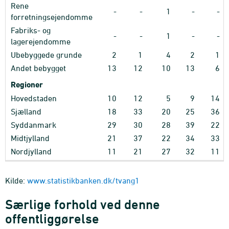
Rene
-
-
1
-
-
forretningsejendomme
Fabriks- og
-
-
1
-
-
lagerejendomme
Ubebyggede grunde
2
1
4
2
1
Andet bebygget
13
12
10
13
6
Regioner
Hovedstaden
10
12
5
9
14
Sjælland
18
33
20
25
36
Syddanmark
29
30
28
39
22
Midtjylland
21
37
22
34
33
Nordjylland
11
21
27
32
11
Kilde:
www.statistikbanken.dk/tvang1
Særlige forhold ved denne
offentliggørelse