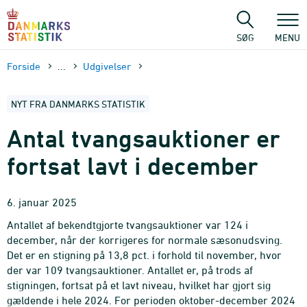
Gå
til
sidens
SØG
MENU
indhold
Forside
...
Udgivelser
NYT FRA DANMARKS STATISTIK
Antal tvangsauktioner er
fortsat lavt i december
6. januar 2025
Antallet af bekendtgjorte tvangsauktioner var 124 i
december, når der korrigeres for normale sæsonudsving.
Det er en stigning på 13,8 pct. i forhold til november, hvor
der var 109 tvangsauktioner. Antallet er, på trods af
stigningen, fortsat på et lavt niveau, hvilket har gjort sig
gældende i hele 2024. For perioden oktober-december 2024