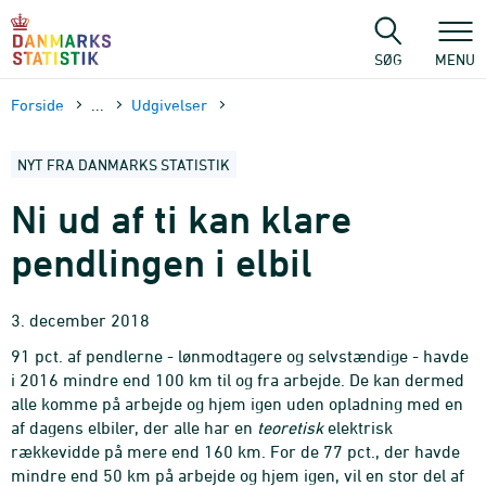
Gå
til
sidens
SØG
MENU
indhold
Forside
...
Udgivelser
NYT FRA DANMARKS STATISTIK
Ni ud af ti kan klare
pendlingen i elbil
3. december 2018
91 pct. af pendlerne - lønmodtagere og selvstændige - havde
i 2016 mindre end 100 km til og fra arbejde. De kan dermed
alle komme på arbejde og hjem igen uden opladning med en
af dagens elbiler, der alle har en
teoretisk
elektrisk
rækkevidde på mere end 160 km. For de 77 pct., der havde
mindre end 50 km på arbejde og hjem igen, vil en stor del af