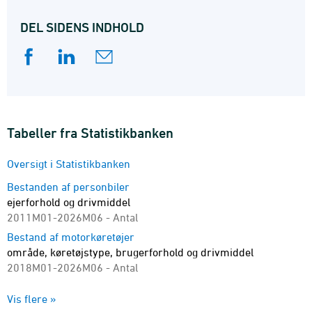
Oplysningerne om køretøjerne er fra Danmarks
Statistiks motorregister og De Danske Bilimportører.
DEL SIDENS INDHOLD
Tabeller fra Statistikbanken
Oversigt i Statistikbanken
Bestanden af personbiler
ejerforhold og drivmiddel
2011M01-2026M06 - Antal
Bestand af motorkøretøjer
område, køretøjstype, brugerforhold og drivmiddel
2018M01-2026M06 - Antal
Danske skibe i udenlansk register
Vis flere »
skibstype og enhed