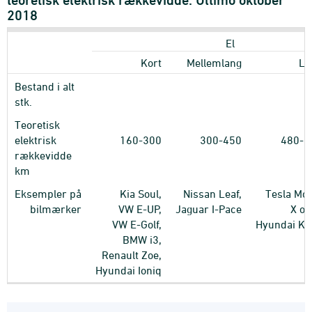
2018
El
Kort
Mellemlang
La
Bestand i alt
stk.
Teoretisk
elektrisk
160-300
300-450
480-5
rækkevidde
km
Eksempler på
Kia Soul,
Nissan Leaf,
Tesla Mo
bilmærker
VW E-UP,
Jaguar I-Pace
X og
VW E-Golf,
Hyundai Ko
BMW i3,
Renault Zoe,
Hyundai Ioniq