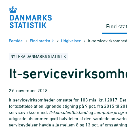
Gå
til
sidens
indhold
Find stat
Forside
Find statistik
Udgivelser
It-servicevirksomhe
NYT FRA DANMARKS STATISTIK
It-servicevirksomh
29. november 2018
It-servicevirksomheder omsatte for 103 mia. kr. i 2017. De
fortsættelse af en lignende stigning på 9 pct. fra 2015 til 20
servicevirksomhed,
It-konsulentbistand
og
computerprogr
udgjorde tilsammen godt halvdelen af den samlede omsætnin
serviceydelser havde alle mellem 8 og 13 pct. af omsætning