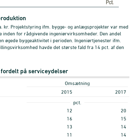
iproduktion
 kr. Projektstyring ifm. bygge- og anlægsprojekter var med
e inden for rådgivende ingeniørvirksomheder. Den andel
n øgede byggeaktivitet i perioden. Ingeniørtjenester ifm.
llingsvirksomhed havde det største fald fra 14 pct. af den
ordelt på serviceydelser
Omsætning
2015
2017
pct.
12
20
16
15
13
14
11
14