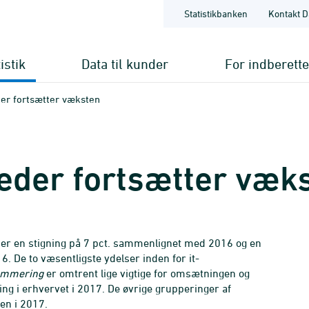
Statistikbanken
Kontakt D
istik
Data til kunder
For indberett
der fortsætter væksten
eder fortsætter væk
t er en stigning på 7 pct. sammenlignet med 2016 og en
16. De to væsentligste ydelser inden for it-
ammering
er omtrent lige vigtige for omsætningen og
g i erhvervet i 2017. De øvrige grupperinger af
en i 2017.