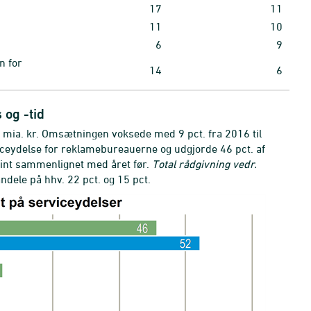
17
11
11
10
6
9
n for
14
6
og -tid
mia. kr. Omsætningen voksede med 9 pct. fra 2016 til
ceydelse for reklamebureauerne og udgjorde 46 pct. af
int sammenlignet med året før.
Total rådgivning vedr.
ndele på hhv. 22 pct. og 15 pct.