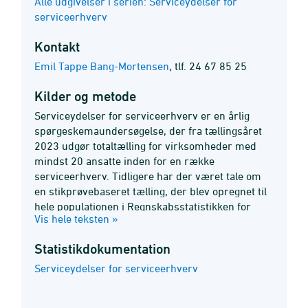
Alle udgivelser i serien: Serviceydelser for
serviceerhverv
Kontakt
Emil Tappe Bang-Mortensen
,
tlf. 24 67 85 25
Kilder og metode
Serviceydelser for serviceerhverv er en årlig
spørgeskemaundersøgelse, der fra tællingsåret
2023 udgør totaltælling for virksomheder med
mindst 20 ansatte inden for en række
serviceerhverv. Tidligere har der været tale om
en stikprøvebaseret tælling, der blev opregnet til
hele populationen i Regnskabsstatistikken for
Vis hele teksten »
private byerhverv. Virksomhederne bliver bedt
om at angive en fordeling af omsætningen på de
Statistik­dokumentation
enkelte serviceydelser.
Serviceydelser for serviceerhverv