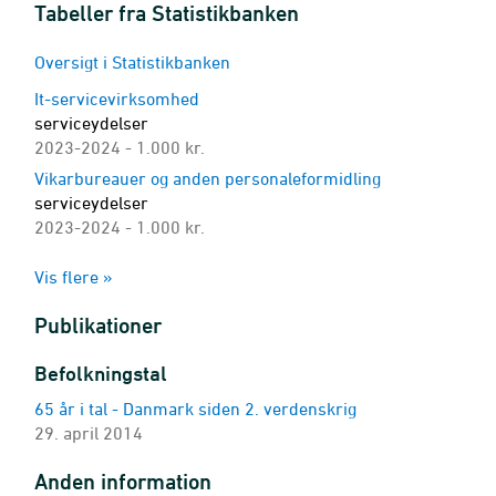
Tabeller fra Statistikbanken
Oversigt i Statistikbanken
It-servicevirksomhed
serviceydelser
2023-2024 - 1.000 kr.
Vikarbureauer og anden personaleformidling
serviceydelser
2023-2024 - 1.000 kr.
Reklamevirksomhed
Vis flere »
serviceydelser.
2023-2024 - 1.000 kr.
Publikationer
Juridisk bistand
serviceydelser
Befolkningstal
2023-2024 - 1.000 kr.
65 år i tal - Danmark siden 2. verdenskrig
Bogføring- og revisionsvirksomhed
29. april 2014
serviceydelser
2024-2024 - 1.000 kr.
Anden information