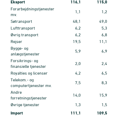
Eksport
116,1
115,0
Forarbejdningstjenester
1,1
1,2
mv.
Søtransport
48,1
49,0
Lufttransport
6,2
5,3
Øvrig transport
6,2
6,8
Rejser
19,5
11,1
Bygge- og
5,9
6,9
anlægstjenester
Forsikrings- og
2,0
2,4
finansielle tjenester
Royalties og licenser
4,2
6,5
Telekom.- og
7,5
8,3
computertjenester mv.
Andre
14,0
15,9
forretningstjenester
Øvrige tjenester
1,3
1,5
Import
111,1
109,5