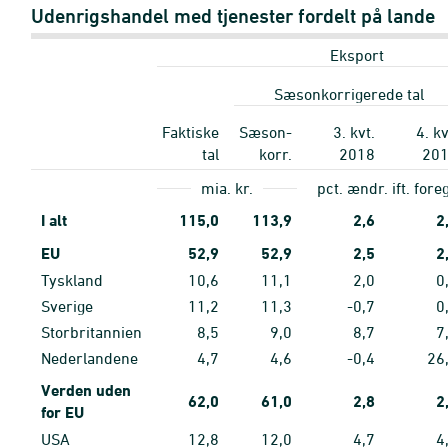
Udenrigshandel med tjenester fordelt på lande
Eksport
Sæsonkorrigerede tal
Faktiske
Sæson-
3. kvt.
4. kv
tal
korr.
2018
20
mia. kr.
pct. ændr. ift. for
I alt
115,0
113,9
2,6
2
EU
52,9
52,9
2,5
2
Tyskland
10,6
11,1
2,0
0
Sverige
11,2
11,3
-0,7
0
Storbritannien
8,5
9,0
8,7
7
Nederlandene
4,7
4,6
-0,4
26
Verden uden
62,0
61,0
2,8
2
for EU
USA
12,8
12,0
4,7
4