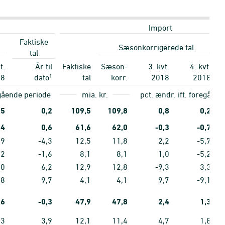
Import
Faktiske
Sæsonkorrigerede tal
tal
t.
År til
Faktiske
Sæson-
3. kvt.
4. kvt.
1
18
dato
tal
korr.
2018
2018
egående periode
mia. kr.
pct. ændr. ift. foregåen
,5
0,2
109,5
109,8
0,8
0,2
,4
0,6
61,6
62,0
-0,3
-0,7
,9
-4,3
12,5
11,8
2,2
-5,7
,2
-1,6
8,1
8,1
1,0
-5,2
,0
6,2
12,9
12,8
-9,3
3,3
,8
9,7
4,1
4,1
9,7
-9,1
,6
-0,3
47,9
47,8
2,4
1,3
,3
3,9
12,1
11,4
4,7
1,8