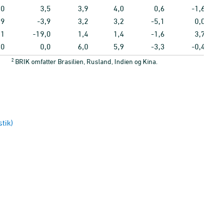
,0
3,5
3,9
4,0
0,6
-1,6
,9
-3,9
3,2
3,2
-5,1
0,0
,1
-19,0
1,4
1,4
-1,6
3,7
,0
0,0
6,0
5,9
-3,3
-0,4
2
BRIK omfatter Brasilien, Rusland, Indien og Kina.
tik)