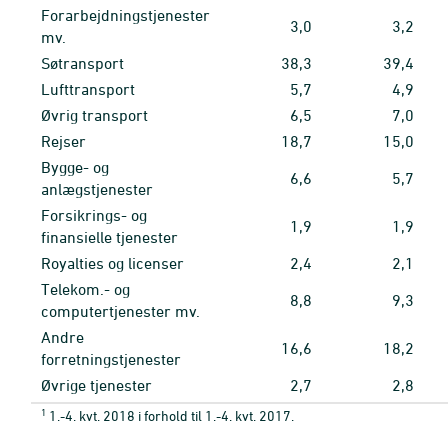
Forarbejdningstjenester
3,0
3,2
mv.
Søtransport
38,3
39,4
Lufttransport
5,7
4,9
Øvrig transport
6,5
7,0
Rejser
18,7
15,0
Bygge- og
6,6
5,7
anlægstjenester
Forsikrings- og
1,9
1,9
finansielle tjenester
Royalties og licenser
2,4
2,1
Telekom.- og
8,8
9,3
computertjenester mv.
Andre
16,6
18,2
forretningstjenester
Øvrige tjenester
2,7
2,8
1
1.-4. kvt. 2018 i forhold til 1.-4. kvt. 2017.