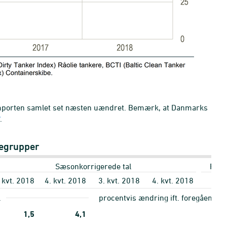
 importen samlet set næsten uændret. Bemærk, at Danmarks
.
tegrupper
Sæsonkorrigerede tal
Fakti
 kvt. 2018
4. kvt. 2018
3. kvt. 2018
4. kvt. 2018
År t
.
procentvis ændring ift. foregående 
1,5
4,1