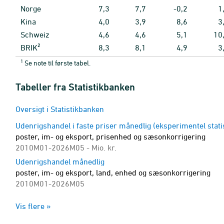
Norge
7,3
7,7
-0,2
1
Kina
4,0
3,9
8,6
3
Schweiz
4,6
4,6
5,1
10
BRIK²
8,3
8,1
4,9
3
1
Se note til første tabel.
Tabeller fra Statistikbanken
Oversigt i Statistikbanken
Udenrigshandel i faste priser månedlig (eksperimentel statis
poster, im- og eksport, prisenhed og sæsonkorrigering
2010M01-2026M05 - Mio. kr.
Udenrigshandel månedlig
poster, im- og eksport, land, enhed og sæsonkorrigering
2010M01-2026M05
Udenrigshandel kvartalsvis
Vis flere »
poster, im- og eksport, land og sæsonkorrigering
2010K1-2026K1 - Mio. kr.