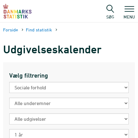
Gå
til
sidens
SØG
MENU
indhold
Forside
Find statistik
Udgivelseskalender
Vælg filtrering
Emnegruppe
Underemne
Udgivelsestype
Periode