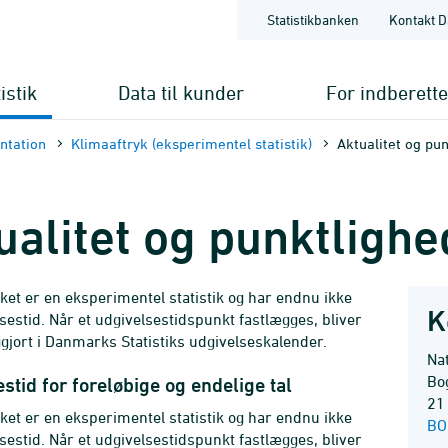
Statistikbanken
Kontakt D
istik
Data til kunder
For indberett
nt­ation
Klimaaftryk (eksperimentel statistik)
Aktualitet og pu
ualitet og punktlighe
ket er en eksperimentel statistik og har endnu ikke
K
lsestid. Når et udgivelsestidspunkt fastlægges, bliver
iggjort i Danmarks Statistiks udgivelseskalender.
Nat
Bog
stid for foreløbige og endelige tal
21
ket er en eksperimentel statistik og har endnu ikke
BO
lsestid. Når et udgivelsestidspunkt fastlægges, bliver