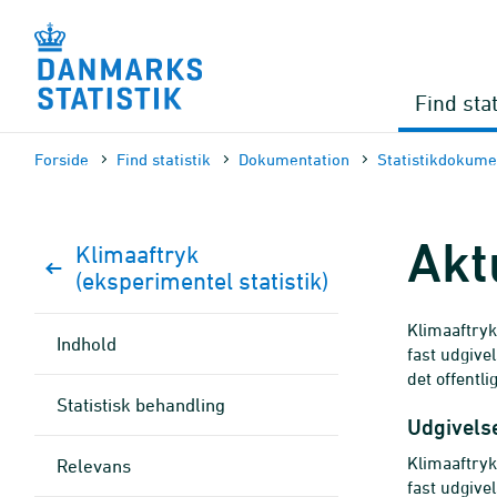
Gå
til
sidens
indhold
Find stat
Forside
Find statistik
Dokumen­tation
Statistik­dokume
Akt
Klimaaftryk
(eksperimentel statistik)
Klimaaftryk
Indhold
fast udgive
det offentl
Statistisk behandling
Udgivelse
Klimaaftryk
Relevans
fast udgive