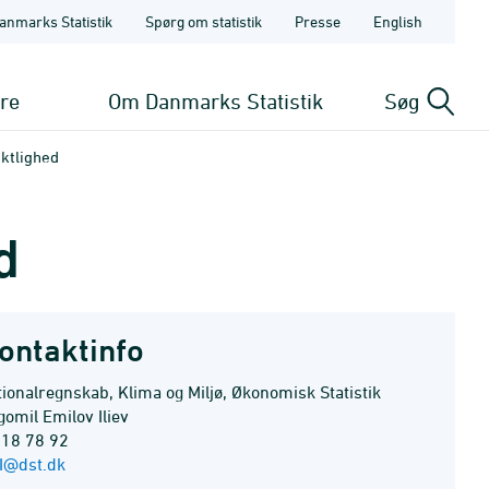
anmarks Statistik
Spørg om statistik
Presse
English
ere
Om Danmarks Statistik
Søg
nktlighed
d
ontaktinfo
ionalregnskab, Klima og Miljø, Økonomisk Statistik
omil Emilov Iliev
 18 78 92
I@dst.dk