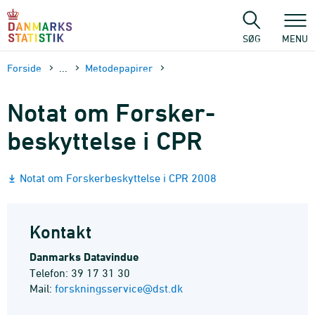
Gå
til
sidens
SØG
MENU
indhold
Forside
...
Metode­papirer
Notat om Forsker­
beskyttelse i CPR
Notat om Forskerbeskyttelse i CPR 2008
Kontakt
Danmarks Datavindue
Telefon: 39 17 31 30
Mail:
forskningsservice@dst.dk