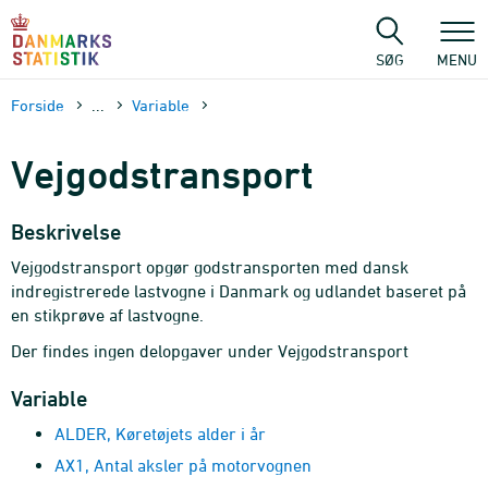
Gå
til
sidens
SØG
MENU
indhold
Forside
...
Variable
Vejgodstransport
Beskrivelse
Vejgodstransport opgør godstransporten med dansk
indregistrerede lastvogne i Danmark og udlandet baseret på
en stikprøve af lastvogne.
Der findes ingen delopgaver under Vejgodstransport
Variable
ALDER, Køretøjets alder i år
AX1, Antal aksler på motorvognen