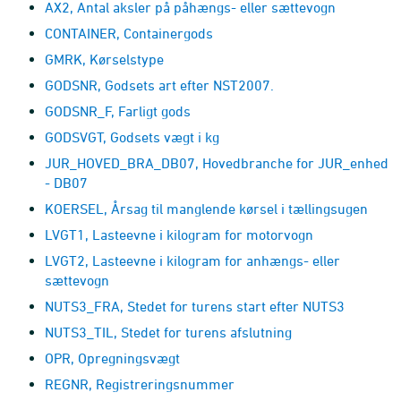
AX2, Antal aksler på påhængs- eller sættevogn
CONTAINER, Containergods
GMRK, Kørselstype
GODSNR, Godsets art efter NST2007.
GODSNR_F, Farligt gods
GODSVGT, Godsets vægt i kg
JUR_HOVED_BRA_DB07, Hovedbranche for JUR_enhed
- DB07
KOERSEL, Årsag til manglende kørsel i tællingsugen
LVGT1, Lasteevne i kilogram for motorvogn
LVGT2, Lasteevne i kilogram for anhængs- eller
sættevogn
NUTS3_FRA, Stedet for turens start efter NUTS3
NUTS3_TIL, Stedet for turens afslutning
OPR, Opregningsvægt
REGNR, Registreringsnummer