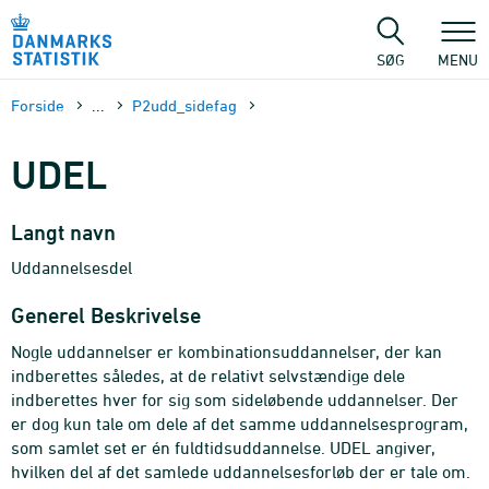
Gå
til
sidens
SØG
MENU
indhold
Forside
...
P2udd_sidefag
UDEL
Langt navn
Uddannelsesdel
Generel Beskrivelse
Nogle uddannelser er kombinationsuddannelser, der kan
indberettes således, at de relativt selvstændige dele
indberettes hver for sig som sideløbende uddannelser. Der
er dog kun tale om dele af det samme uddannelsesprogram,
som samlet set er én fuldtidsuddannelse. UDEL angiver,
hvilken del af det samlede uddannelsesforløb der er tale om.