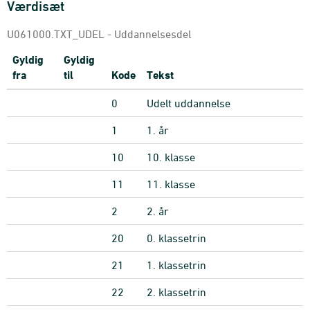
Værdisæt
U061000.TXT_UDEL - Uddannelsesdel
Gyldig
Gyldig
fra
til
Kode
Tekst
0
Udelt uddannelse
1
1. år
10
10. klasse
11
11. klasse
2
2. år
20
0. klassetrin
21
1. klassetrin
22
2. klassetrin