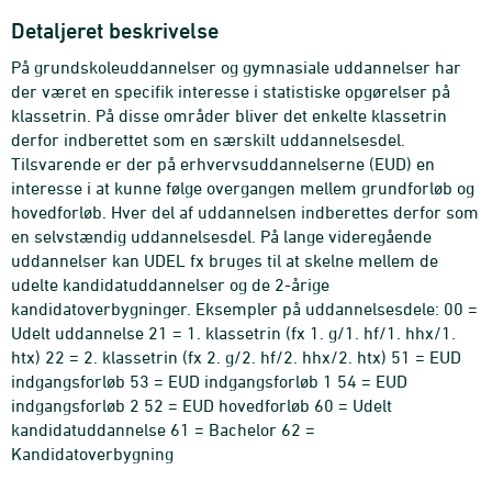
Detaljeret beskrivelse
På grundskoleuddannelser og gymnasiale uddannelser har
der været en specifik interesse i statistiske opgørelser på
klassetrin. På disse områder bliver det enkelte klassetrin
derfor indberettet som en særskilt uddannelsesdel.
Tilsvarende er der på erhvervsuddannelserne (EUD) en
interesse i at kunne følge overgangen mellem grundforløb og
hovedforløb. Hver del af uddannelsen indberettes derfor som
en selvstændig uddannelsesdel. På lange videregående
uddannelser kan UDEL fx bruges til at skelne mellem de
udelte kandidatuddannelser og de 2-årige
kandidatoverbygninger. Eksempler på uddannelsesdele: 00 =
Udelt uddannelse 21 = 1. klassetrin (fx 1. g/1. hf/1. hhx/1.
htx) 22 = 2. klassetrin (fx 2. g/2. hf/2. hhx/2. htx) 51 = EUD
indgangsforløb 53 = EUD indgangsforløb 1 54 = EUD
indgangsforløb 2 52 = EUD hovedforløb 60 = Udelt
kandidatuddannelse 61 = Bachelor 62 =
Kandidatoverbygning