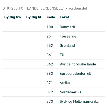
D101200.TXT_LANDE_VERDENSDEL1 - verdensdel
Gyldig fra
Gyldig til
Kode
Tekst
100
Danmark
251
Færøerne
252
Grønland
361
EU
362
Øvrige nordiske lande
363
Europa udenfor EU
371
Afrika
372
Nordamerika
373
Syd- og Mellemamerika