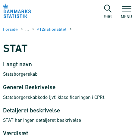
Gå
til
sidens
SØG
MENU
indhold
Forside
...
P12nationalitet
STAT
Langt navn
Statsborgerskab
Generel Beskrivelse
Statsborgerskabkode (jvf. klassificeringen i CPR).
Detaljeret beskrivelse
STAT har ingen detaljeret beskrivelse
Værdisæt