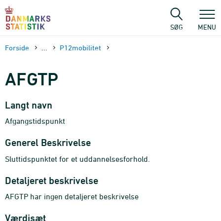
Gå
til
sidens
SØG
MENU
indhold
Forside
...
P12mobilitet
AFGTP
Langt navn
Afgangstidspunkt
Generel Beskrivelse
Sluttidspunktet for et uddannelsesforhold.
Detaljeret beskrivelse
AFGTP har ingen detaljeret beskrivelse
Værdisæt