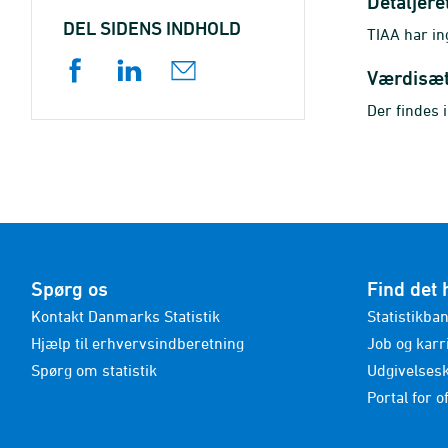
Detaljere
DEL SIDENS INDHOLD
TIAA har in
Værdisæ
Der findes 
Spørg os
Find det 
Kontakt Danmarks Statistik
Statistikba
Hjælp til erhvervsindberetning
Job og karr
Spørg om statistik
Udgivelses
Portal for of