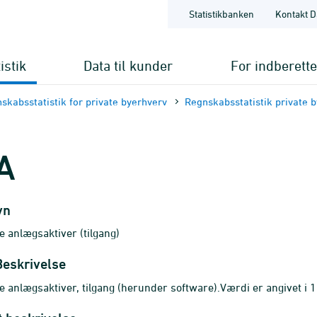
Statistikbanken
Kontakt D
istik
Data til kunder
For indberett
skabsstatistik for private byerhverv
Regnskabsstatistik private 
A
vn
e anlægsaktiver (tilgang)
Beskrivelse
e anlægsaktiver, tilgang (herunder software).Værdi er angivet i 1