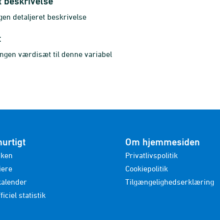
t beskrivelse
gen detaljeret beskrivelse
t
ingen værdisæt til denne variabel
hurtigt
Om hjemmesiden
nken
Privatlivspolitik
iere
Cookiepolitik
kalender
Tilgængelighedserklæring
ficiel statistik