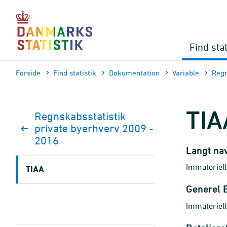
Gå
til
sidens
indhold
Find stat
Forside
Find statistik
Dokumen­tation
Variable
Regn
TIA
Regnskabsstatistik
private byerhverv 2009 -
2016
Langt na
Immateriell
TIAA
Generel 
Immateriell