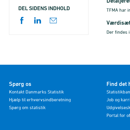
Detaljere
DEL SIDENS INDHOLD
TFMA har in
Værdisæ
Der findes 
Spørg os
Find det 
Kontakt Danmarks Statistik
Statistikba
Hjælp til erhvervsindberetning
Job og karr
Spørg om statistik
Udgivelses
Portal for of