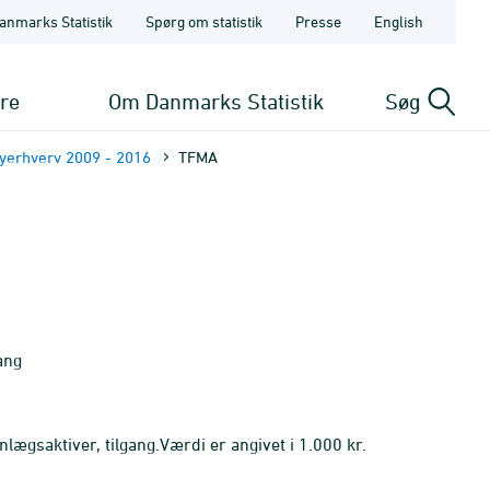
anmarks Statistik
Spørg om statistik
Presse
English
ere
Om Danmarks Statistik
Søg
byerhverv 2009 - 2016
TFMA
ang
lægsaktiver, tilgang.Værdi er angivet i 1.000 kr.