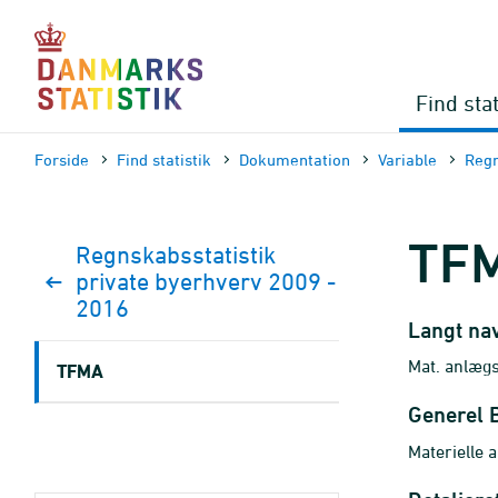
Gå
til
sidens
indhold
Find stat
Forside
Find statistik
Dokumen­tation
Variable
Regn
TF
Regnskabsstatistik
private byerhverv 2009 -
2016
Langt na
Mat. anlægs
TFMA
Generel 
Materielle 