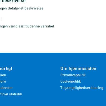
t beskrivelse
gen detaljeret beskrivelse
t
ingen værdisæt til denne variabel
hurtigt
Om hjemmesiden
nken
Privatlivspolitik
iere
Cookiepolitik
kalender
Tilgængelighedserklæring
ficiel statistik