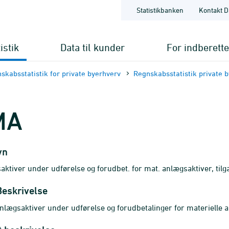
Statistikbanken
Kontakt D
istik
Data til kunder
For indberett
skabsstatistik for private byerhverv
Regnskabsstatistik private 
MA
vn
aktiver under udførelse og forudbet. for mat. anlægsaktiver, tilg
Beskrivelse
anlægsaktiver under udførelse og forudbetalinger for materielle an