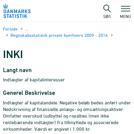
Gå
til
sidens
SØG
MENU
indhold
Forside
...
Regnskabsstatistik private byerhverv 2009 - 2016
INKI
Langt navn
Indtægter af kapitalinteresser
Generel Beskrivelse
Indtægter af kapitalandele. Negative beløb bedes anført under
Nedskrivning af finansielle anlægs- og omsætningsaktiver.
Omfatter overskud (udbytte) og royalties (men ikke
rentebærende indtægter) fra tilknyttede og associerede
virksomheder. Værdi er angivet i 1.000 kr.