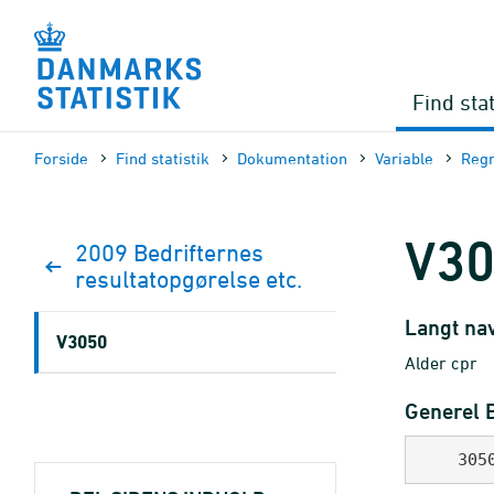
Gå
til
sidens
indhold
Find stat
Forside
Find statistik
Dokumen­tation
Variable
Regn
V3
2009 Bedrifternes
resultatopgørelse etc.
Langt na
V3050
Alder cpr
Generel 