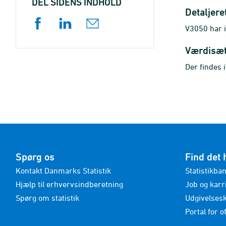
DEL SIDENS INDHOLD
Detaljere
V3050 har i
Værdisæ
Der findes 
Spørg os
Find det 
Kontakt Danmarks Statistik
Statistikba
Hjælp til erhvervsindberetning
Job og karr
Spørg om statistik
Udgivelses
Portal for of