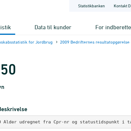
Statistikbanken
Kontakt D
istik
Data til kunder
For indberett
skabsstatistik for Jordbrug
2009 Bedrifternes resultatopgørelse 
050
vn
Beskrivelse