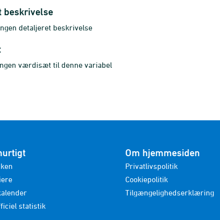
t beskrivelse
ngen detaljeret beskrivelse
t
ingen værdisæt til denne variabel
hurtigt
Om hjemmesiden
nken
Privatlivspolitik
iere
Cookiepolitik
kalender
Tilgængelighedserklæring
ficiel statistik