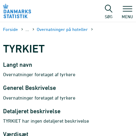
Gå
til
sidens
SØG
MENU
indhold
Forside
...
Overnatninger på hoteller
TYRKIET
Langt navn
Overnatninger foretaget af tyrkere
Generel Beskrivelse
Overnatninger foretaget af tyrkere
Detaljeret beskrivelse
TYRKIET har ingen detaljeret beskrivelse
Værdisæt