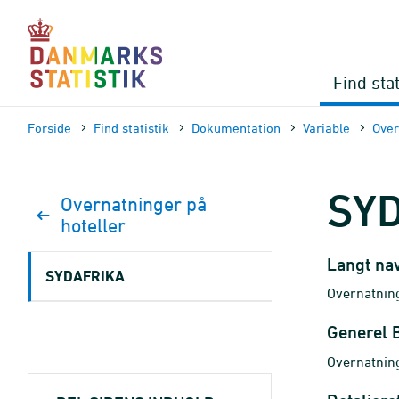
Gå
til
sidens
indhold
Find stat
Forside
Find statistik
Dokumen­tation
Variable
Over
SY
Overnatninger på
hoteller
Langt na
SYDAFRIKA
Overnatning
Generel 
Overnatning