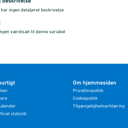
t beskrivelse
ar ingen detaljeret beskrivelse
t
ingen værdisæt til denne variabel
hurtigt
Om hjemmesiden
nken
Privatlivspolitik
iere
Cookiepolitik
kalender
Tilgængelighedserklæring
ficiel statistik