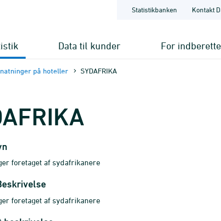
Statistikbanken
Kontakt D
istik
Data til kunder
For indberett
natninger på hoteller
SYDAFRIKA
DAFRIKA
vn
er foretaget af sydafrikanere
Beskrivelse
er foretaget af sydafrikanere