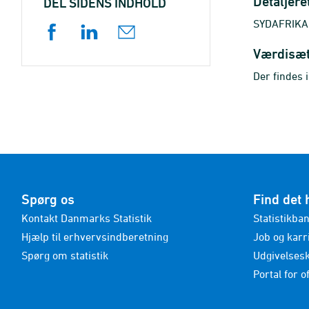
Detaljere
DEL SIDENS INDHOLD
SYDAFRIKA h
Værdisæ
Der findes 
Spørg os
Find det 
Kontakt Danmarks Statistik
Statistikba
Hjælp til erhvervsindberetning
Job og karr
Spørg om statistik
Udgivelses
Portal for of