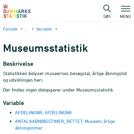
Gå
til
sidens
SØG
MENU
indhold
Forside
...
Variable
Museumsstatistik
Beskrivelse
Statistikken belyser museernes besøgstal, årlige åbningstid
og udviklingen heri.
Der findes ingen delopgaver under Museumsstatistik
Variable
AFDELINGNR, AFDELINGNR
ANTALAABNINGSTIMER_RETTET, Museets årlige
åbningstimer