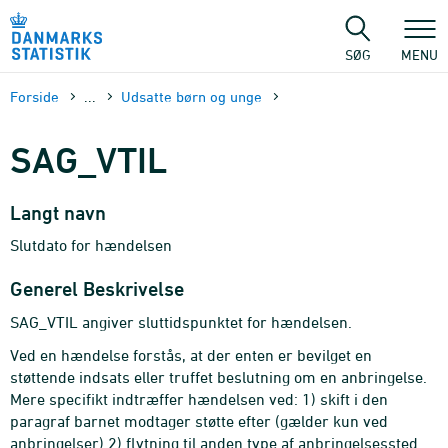
Gå
til
sidens
SØG
MENU
indhold
Forside
...
Udsatte børn og unge
SAG_VTIL
Langt navn
Slutdato for hændelsen
Generel Beskrivelse
SAG_VTIL angiver sluttidspunktet for hændelsen.
Ved en hændelse forstås, at der enten er bevilget en
støttende indsats eller truffet beslutning om en anbringelse.
Mere specifikt indtræffer hændelsen ved: 1) skift i den
paragraf barnet modtager støtte efter (gælder kun ved
anbringelser) 2) flytning til anden type af anbringelsessted