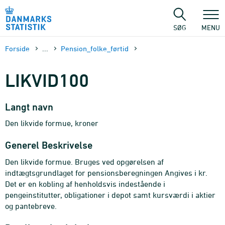
Gå
til
sidens
SØG
MENU
indhold
Forside
...
Pension_folke_førtid
LIKVID100
Langt navn
Den likvide formue, kroner
Generel Beskrivelse
Den likvide formue. Bruges ved opgørelsen af
indtægtsgrundlaget for pensionsberegningen Angives i kr.
Det er en kobling af henholdsvis indestående i
pengeinstitutter, obligationer i depot samt kursværdi i aktier
og pantebreve.