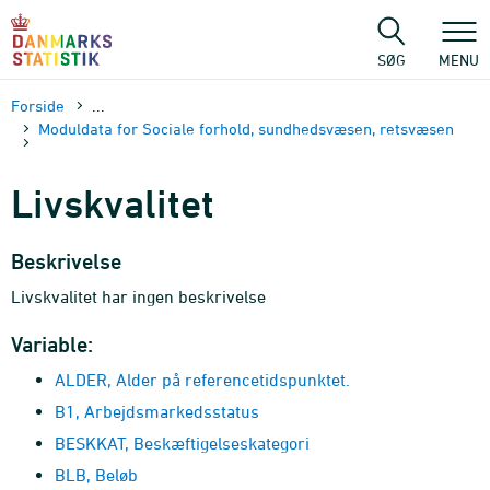
Gå
til
sidens
SØG
MENU
indhold
Forside
...
Moduldata for Sociale forhold, sundhedsvæsen, retsvæsen
Livskvalitet
Beskrivelse
Livskvalitet har ingen beskrivelse
Variable:
ALDER, Alder på referencetidspunktet.
B1, Arbejdsmarkedsstatus
BESKKAT, Beskæftigelseskategori
BLB, Beløb