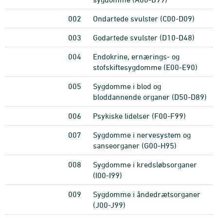
002
Ondartede svulster (C00-D09)
003
Godartede svulster (D10-D48)
004
Endokrine, ernærings- og
stofskiftesygdomme (E00-E90)
005
Sygdomme i blod og
bloddannende organer (D50-D89)
006
Psykiske lidelser (F00-F99)
007
Sygdomme i nervesystem og
sanseorganer (G00-H95)
008
Sygdomme i kredsløbsorganer
(I00-I99)
009
Sygdomme i åndedrætsorganer
(J00-J99)