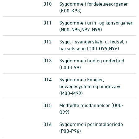
010
Sygdomme i fordøjelsesorganer
(K00-K93)
011
Sygdomme i urin- og kønsorganer
(N00-N95,N97-N99)
012
Sygd. i svangerskab, u. fødsel, i
barselsseng (O00-O99,N96)
013
Sygdomme i hud og underhud
(L00-L99)
014
Sygdomme i knogler,
bevægesystem og bindevæv
(M00-M99)
015
Medfødte misdannelser (Q00-
Q99)
016
Sygdomme i perinatalperiode
(P00-P96)