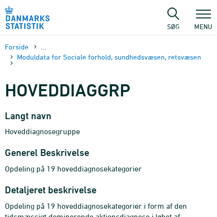
Gå
til
sidens
SØG
MENU
indhold
Forside
...
Moduldata for Sociale forhold, sundhedsvæsen, retsvæsen
HOVEDDIAGGRP
Langt navn
Hoveddiagnosegruppe
Generel Beskrivelse
Opdeling på 19 hoveddiagnosekategorier
Detaljeret beskrivelse
Opdeling på 19 hoveddiagnosekategorier i form af den
tidsmæssigt dominerende aktionsdiagnose i løbet af