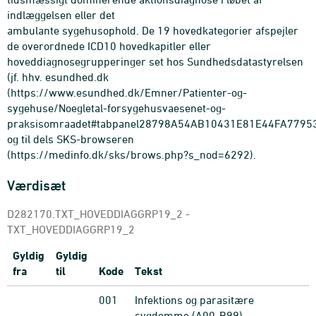
indlæggelsen eller det
ambulante sygehusophold. De 19 hovedkategorier afspejler
de overordnede ICD10 hovedkapitler eller
hoveddiagnosegrupperinger set hos Sundhedsdatastyrelsen
(jf. hhv. esundhed.dk
(https://www.esundhed.dk/Emner/Patienter-og-
sygehuse/Noegletal-forsygehusvaesenet-og-
praksisomraadet#tabpanel28798A54AB10431E81E44FA7795
og til dels SKS-browseren
(https://medinfo.dk/sks/brows.php?s_nod=6292).
Værdisæt
D282170.TXT_HOVEDDIAGGRP19_2 -
TXT_HOVEDDIAGGRP19_2
Gyldig
Gyldig
fra
til
Kode
Tekst
001
Infektions og parasitære
sygdomme (A00-B99)