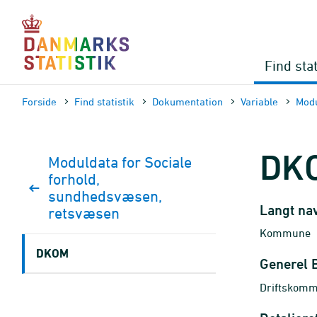
Gå
til
sidens
indhold
Find stat
Forside
Find statistik
Dokumen­tation
Variable
Modu
DK
Moduldata for Sociale
forhold,
sundhedsvæsen,
Langt na
retsvæsen
Kommune
DKOM
Generel 
Driftskomm