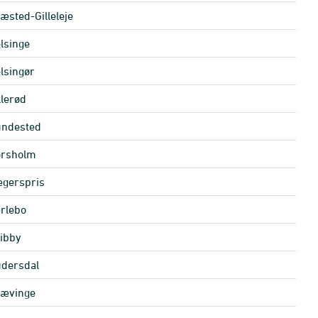
æsted-Gilleleje
lsinge
lsingør
llerød
ndested
rsholm
gerspris
rlebo
ibby
dersdal
ævinge