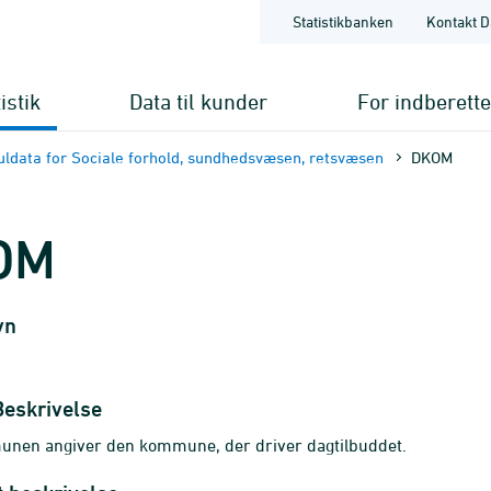
Statistikbanken
Kontakt D
istik
Data til kunder
For indberett
ldata for Sociale forhold, sundhedsvæsen, retsvæsen
DKOM
OM
vn
Beskrivelse
unen angiver den kommune, der driver dagtilbuddet.