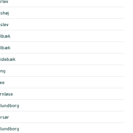
rlev
shøj
slev
olbæk
olbæk
videbæk
øng
xe
rnløse
lundborg
rsør
lundborg