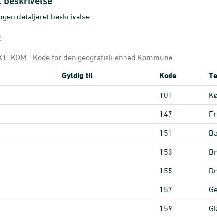
t beskrivelse
gen detaljeret beskrivelse
t
T_KOM - Kode for den geografisk enhed Kommune
Gyldig til
Kode
Te
101
K
147
Fr
151
Ba
153
B
155
Dr
157
Ge
159
Gl