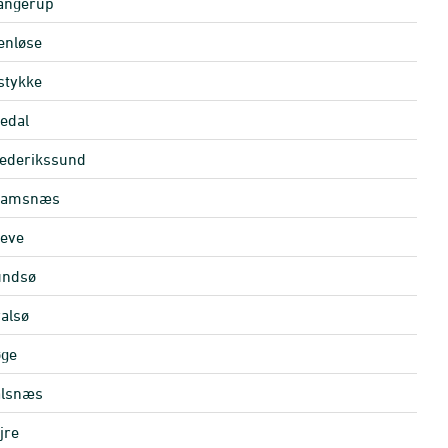
angerup
enløse
stykke
edal
ederikssund
ramsnæs
eve
undsø
alsø
ge
alsnæs
jre