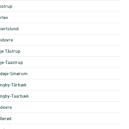
ostrup
rlev
bertslund
idovre
je Tåstrup
je-Taastrup
edøje-Smørum
ngby-Tårbæk
ngby-Taarbæk
dovre
llerød