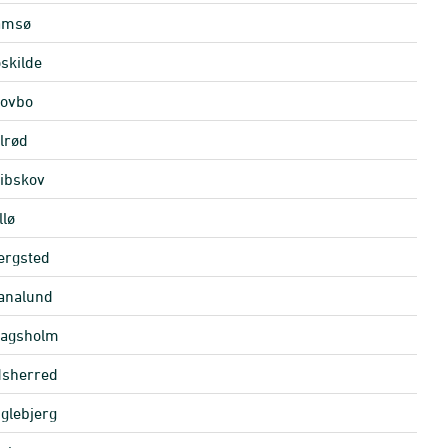
amsø
skilde
ovbo
lrød
ibskov
llø
ergsted
analund
agsholm
sherred
glebjerg