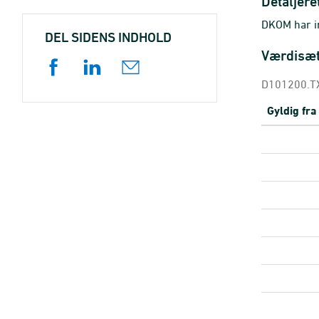
Detaljere
DKOM har in
DEL SIDENS INDHOLD
Værdisæ
D101200.TX
Gyldig fra