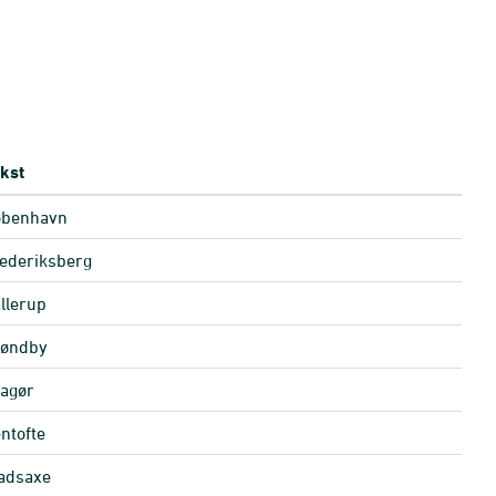
kst
øbenhavn
ederiksberg
llerup
røndby
agør
ntofte
adsaxe