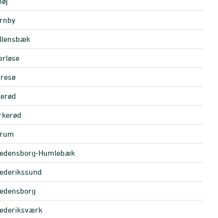
høj
rnby
llensbæk
rløse
resø
lerød
rkerød
arum
redensborg-Humlebæk
ederikssund
edensborg
ederiksværk