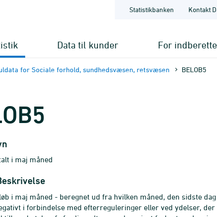
Statistikbanken
Kontakt D
istik
Data til kunder
For indberett
ldata for Sociale forhold, sundhedsvæsen, retsvæsen
BELOB5
LOB5
vn
alt i maj måned
Beskrivelse
løb i maj måned - beregnet ud fra hvilken måned, den sidste dag 
gativt i forbindelse med efterreguleringer eller ved ydelser, der 