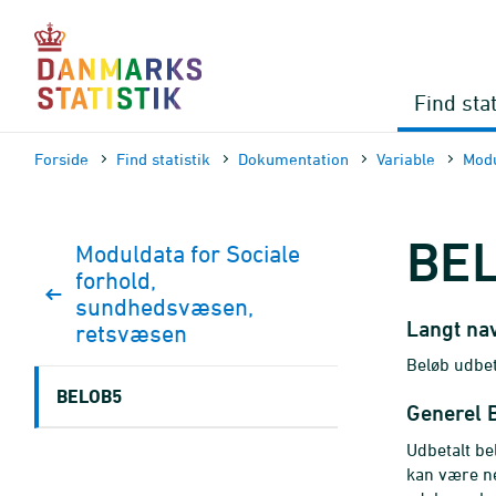
Gå
til
sidens
indhold
Find stat
Forside
Find statistik
Dokumen­tation
Variable
Modu
BE
Moduldata for Sociale
forhold,
sundhedsvæsen,
Langt na
retsvæsen
Beløb udbet
BELOB5
Generel 
Udbetalt be
kan være ne