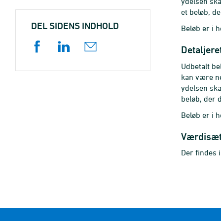
ydelsen ska
et beløb, d
DEL SIDENS INDHOLD
Beløb er i h
Detaljere
Udbetalt be
kan være ne
ydelsen ska
beløb, der 
Beløb er i h
Værdisæ
Der findes 