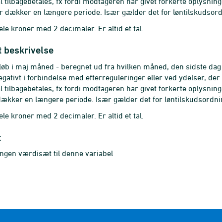
l tilbagebetales, fx fordi modtageren har givet forkerte oplysning
er dækker en længere periode. Især gælder det for løntilskudsord
ele kroner med 2 decimaler. Er altid et tal.
t beskrivelse
løb i maj måned - beregnet ud fra hvilken måned, den sidste dag 
gativt i forbindelse med efterreguleringer eller ved ydelser, der 
l tilbagebetales, fx fordi modtageren har givet forkerte oplysning
dækker en længere periode. Især gælder det for løntilskudsordnin
ele kroner med 2 decimaler. Er altid et tal.
t
ingen værdisæt til denne variabel