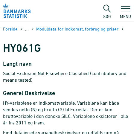
Gå
til
sidens
SØG
MENU
indhold
Forside
...
Moduldata for Indkomst, forbrug og priser
HY061G
Langt navn
Social Exclusion Not Elsewhere Classified (contributory and
means tested)
Generel Beskrivelse
HY-variablene er indkomstvariable. Variablene kan både
sendes netto (N) og brutto (G) til Eurostat. Der er kun
bruttovariable i den danske SILC. Variablene eksisterer i alle
år fra 2011 og frem.
Find detaljerede variabelbeskrivelser og udfaldsrum på