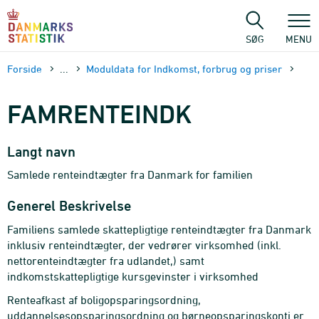
Gå
til
sidens
SØG
MENU
indhold
Forside
...
Moduldata for Indkomst, forbrug og priser
FAMRENTEINDK
Langt navn
Samlede renteindtægter fra Danmark for familien
Generel Beskrivelse
Familiens samlede skattepligtige renteindtægter fra Danmark
inklusiv renteindtægter, der vedrører virksomhed (inkl.
nettorenteindtægter fra udlandet,) samt
indkomstskattepligtige kursgevinster i virksomhed
Renteafkast af boligopsparingsordning,
uddannelsesopsparingsordning og børneopsparingskonti er