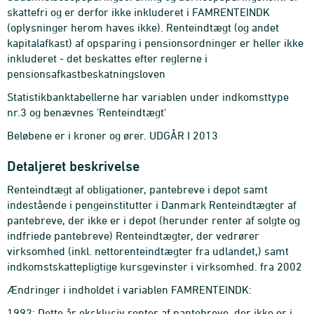
skattefri og er derfor ikke inkluderet i FAMRENTEINDK
(oplysninger herom haves ikke). Renteindtægt (og andet
kapitalafkast) af opsparing i pensionsordninger er heller ikke
inkluderet - det beskattes efter reglerne i
pensionsafkastbeskatningsloven
Statistikbanktabellerne har variablen under indkomsttype
nr.3 og benævnes 'Renteindtægt'
Beløbene er i kroner og ører. UDGÅR I 2013
Detaljeret beskrivelse
Renteindtægt af obligationer, pantebreve i depot samt
indestående i pengeinstitutter i Danmark Renteindtægter af
pantebreve, der ikke er i depot (herunder renter af solgte og
indfriede pantebreve) Renteindtægter, der vedrører
virksomhed (inkl. nettorenteindtægter fra udlandet,) samt
indkomstskattepligtige kursgevinster i virksomhed. fra 2002
Ændringer i indholdet i variablen FAMRENTEINDK:
1992: Dette år eksklusiv renter af pantebreve, der ikke er i