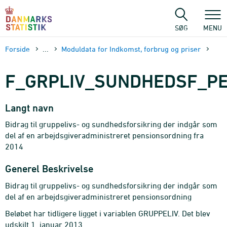
Gå
til
sidens
SØG
MENU
indhold
Forside
...
Moduldata for Indkomst, forbrug og priser
F_GRPLIV_SUNDHEDSF_P
Langt navn
Bidrag til gruppelivs- og sundhedsforsikring der indgår som
del af en arbejdsgiveradministreret pensionsordning fra
2014
Generel Beskrivelse
Bidrag til gruppelivs- og sundhedsforsikring der indgår som
del af en arbejdsgiveradministreret pensionsordning
Beløbet har tidligere ligget i variablen GRUPPELIV. Det blev
udskilt 1. januar 2013.