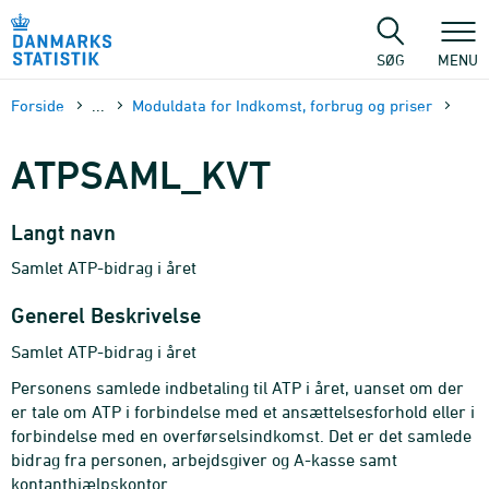
Gå
til
sidens
SØG
MENU
indhold
Forside
...
Moduldata for Indkomst, forbrug og priser
ATPSAML_KVT
Langt navn
Samlet ATP-bidrag i året
Generel Beskrivelse
Samlet ATP-bidrag i året
Personens samlede indbetaling til ATP i året, uanset om der
er tale om ATP i forbindelse med et ansættelsesforhold eller i
forbindelse med en overførselsindkomst. Det er det samlede
bidrag fra personen, arbejdsgiver og A-kasse samt
kontanthjælpskontor.