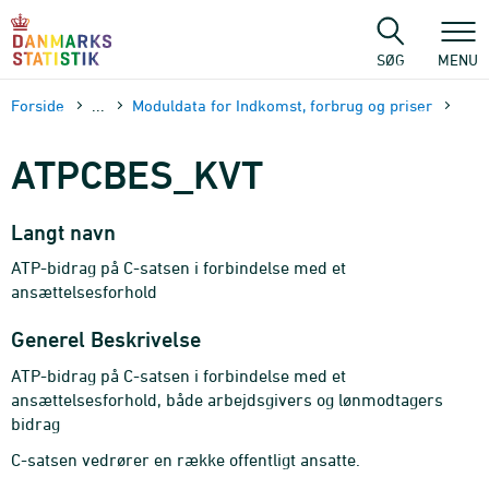
Gå
til
sidens
SØG
MENU
indhold
Forside
...
Moduldata for Indkomst, forbrug og priser
ATPCBES_KVT
Langt navn
ATP-bidrag på C-satsen i forbindelse med et
ansættelsesforhold
Generel Beskrivelse
ATP-bidrag på C-satsen i forbindelse med et
ansættelsesforhold, både arbejdsgivers og lønmodtagers
bidrag
C-satsen vedrører en række offentligt ansatte.