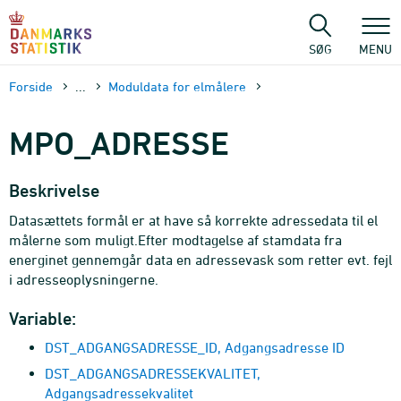
Gå
til
sidens
SØG
MENU
indhold
Forside
...
Moduldata for elmålere
MPO_ADRESSE
Beskrivelse
Datasættets formål er at have så korrekte adressedata til el
målerne som muligt.Efter modtagelse af stamdata fra
energinet gennemgår data en adressevask som retter evt. fejl
i adresseoplysningerne.
Variable:
DST_ADGANGSADRESSE_ID, Adgangsadresse ID
DST_ADGANGSADRESSEKVALITET,
Adgangsadressekvalitet