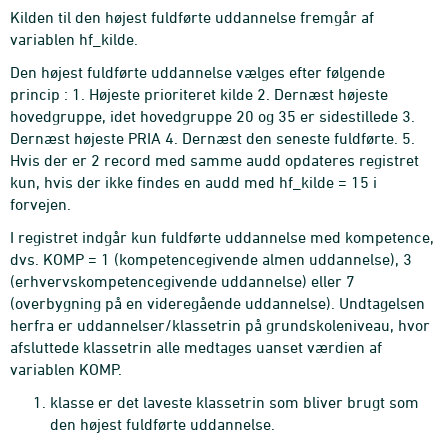
Kilden til den højest fuldførte uddannelse fremgår af
variablen hf_kilde.
Den højest fuldførte uddannelse vælges efter følgende
princip : 1. Højeste prioriteret kilde 2. Dernæst højeste
hovedgruppe, idet hovedgruppe 20 og 35 er sidestillede 3.
Dernæst højeste PRIA 4. Dernæst den seneste fuldførte. 5.
Hvis der er 2 record med samme audd opdateres registret
kun, hvis der ikke findes en audd med hf_kilde = 15 i
forvejen.
I registret indgår kun fuldførte uddannelse med kompetence,
dvs. KOMP = 1 (kompetencegivende almen uddannelse), 3
(erhvervskompetencegivende uddannelse) eller 7
(overbygning på en videregående uddannelse). Undtagelsen
herfra er uddannelser/klassetrin på grundskoleniveau, hvor
afsluttede klassetrin alle medtages uanset værdien af
variablen KOMP.
klasse er det laveste klassetrin som bliver brugt som
den højest fuldførte uddannelse.