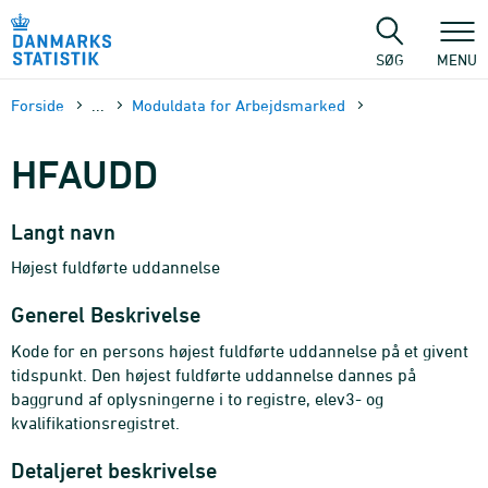
Gå
til
sidens
SØG
MENU
indhold
Forside
...
Moduldata for Arbejdsmarked
HFAUDD
Langt navn
Højest fuldførte uddannelse
Generel Beskrivelse
Kode for en persons højest fuldførte uddannelse på et givent
tidspunkt. Den højest fuldførte uddannelse dannes på
baggrund af oplysningerne i to registre, elev3- og
kvalifikationsregistret.
Detaljeret beskrivelse