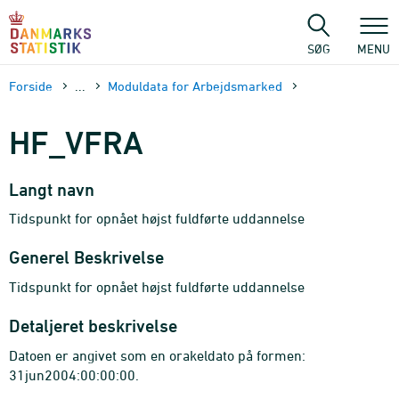
Gå
til
sidens
SØG
MENU
indhold
Forside
...
Moduldata for Arbejdsmarked
HF_VFRA
Langt navn
Tidspunkt for opnået højst fuldførte uddannelse
Generel Beskrivelse
Tidspunkt for opnået højst fuldførte uddannelse
Detaljeret beskrivelse
Datoen er angivet som en orakeldato på formen:
31jun2004:00:00:00.