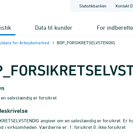
Statistikbanken
Kontakt D
istik
Data til kunder
For indberett
ldata for Arbejdsmarked
BDP_FORSIKRETSELVSTENDIG
P_FORSIKRETSELVS
vn
en selvstændig er forsikret
Beskrivelse
RETSELVSTENDIG angiver om en selvstændig er forsikret. Er hun
d i virksomheden. Værdierne er: 1: forsikret 0: ikke forsikret