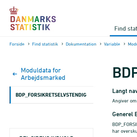
Gå
til
sidens
indhold
Find stat
Forside
Find statistik
Dokumen­tation
Variable
Modu
BD
Moduldata for
Arbejdsmarked
Langt na
BDP_FORSIKRETSELVSTENDIG
Angiver om 
Generel 
BDP_FORSIK
har oversku