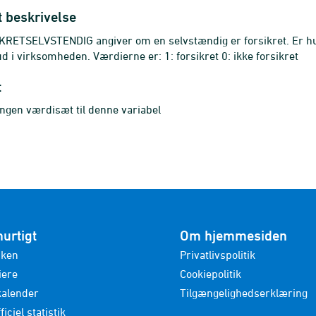
t beskrivelse
RETSELVSTENDIG angiver om en selvstændig er forsikret. Er hun
d i virksomheden. Værdierne er: 1: forsikret 0: ikke forsikret
t
ingen værdisæt til denne variabel
hurtigt
Om hjemmesiden
nken
Privatlivspolitik
iere
Cookiepolitik
kalender
Tilgængelighedserklæring
ficiel statistik