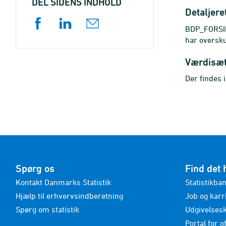
DEL SIDENS INDHOLD
Detaljere
BDP_FORSIK
har oversku
Værdisæ
Der findes 
Spørg os
Find det 
Kontakt Danmarks Statistik
Statistikba
Hjælp til erhvervsindberetning
Job og karr
Spørg om statistik
Udgivelses
Portal for of