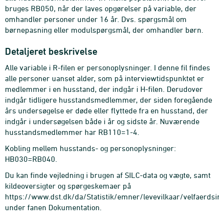
bruges RB050, når der laves opgørelser på variable, der
omhandler personer under 16 år. Dvs. spørgsmål om
børnepasning eller modulspørgsmål, der omhandler børn.
Detaljeret beskrivelse
Alle variable i R-filen er personoplysninger. I denne fil findes
alle personer uanset alder, som på interviewtidspunktet er
medlemmer i en husstand, der indgår i H-filen. Derudover
indgår tidligere husstandsmedlemmer, der siden foregående
års undersøgelse er døde eller flyttede fra en husstand, der
indgår i undersøgelsen både i år og sidste år. Nuværende
husstandsmedlemmer har RB110=1-4.
Kobling mellem husstands- og personoplysninger:
HB030=RB040.
Du kan finde vejledning i brugen af SILC-data og vægte, samt
kildeoversigter og spørgeskemaer på
https://www.dst.dk/da/Statistik/emner/levevilkaar/velfaerdsi
under fanen Dokumentation.