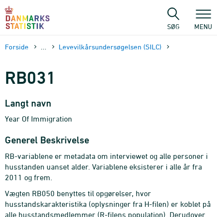
Gå
til
sidens
SØG
MENU
indhold
Forside
...
Levevilkårsundersøgelsen (SILC)
RB031
Langt navn
Year Of Immigration
Generel Beskrivelse
RB-variablene er metadata om interviewet og alle personer i
husstanden uanset alder. Variablene eksisterer i alle år fra
2011 og frem.
Vægten RB050 benyttes til opgørelser, hvor
husstandskarakteristika (oplysninger fra H-filen) er koblet på
alle husstandsmedlemmer (R-filens population). Derudover