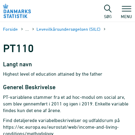
Gå
til
sidens
SØG
MENU
indhold
Forside
...
Levevilkårsundersøgelsen (SILC)
PT110
Langt navn
Highest level of education attained by the father
Generel Beskrivelse
PT-variablene stammer fra et ad hoc-modul om social arv,
som blev gennemført i 2011 og igen i 2019. Enkelte variable
findes kun det ene af årene.
Find detaljerede variabelbeskrivelser og udfaldsrum på
https://ec.europa.eu/eurostat/web/income-and-living-
conditions/methodology.