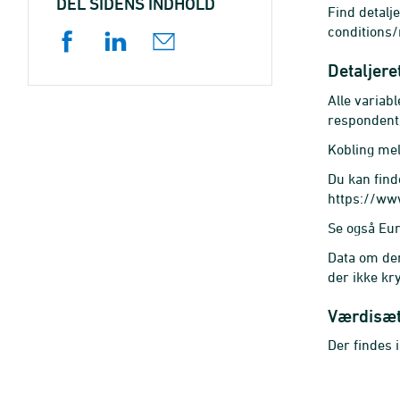
DEL SIDENS INDHOLD
Find detalj
conditions
Detaljere
Alle variab
respondent)
Kobling me
Du kan find
https://www
Se også Eu
Data om dem
der ikke kr
Værdisæ
Der findes 