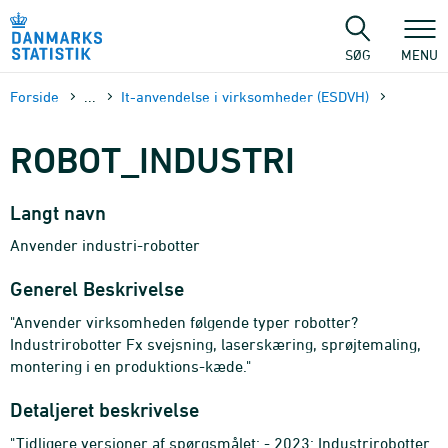
Gå
til
sidens
SØG
MENU
indhold
Forside
...
It-anvendelse i virksomheder (ESDVH)
ROBOT_INDUSTRI
Langt navn
Anvender industri-robotter
Generel Beskrivelse
"Anvender virksomheden følgende typer robotter?
Industrirobotter Fx svejsning, laserskæring, sprøjtemaling,
montering i en produktions-kæde."
Detaljeret beskrivelse
"Tidligere versioner af spørgsmålet: - 2023: Industrirobotter