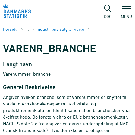
Gå
til
sidens
SØG
MENU
indhold
Forside
...
Industriens salg af varer
VARENR_BRANCHE
Langt navn
Varenummer_branche
Generel Beskrivelse
Angiver hvilken branche, som et varenummer er knyttet til
via de internationale nøgler ml. aktivitets- og
produktnomenklaturer. Identifikation af en branche sker vha.
6-cifret kode. De første 4 cifre er EU's branchenomenklatur,
NACE. Sidste 2 cifre angiver en dansk underopdeling af NACE
(Dansk Branchekode). Hvis der ikke er foretaget en