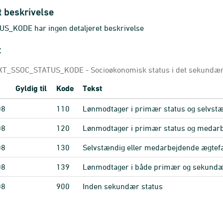
t beskrivelse
S_KODE har ingen detaljeret beskrivelse
t
T_SSOC_STATUS_KODE - Socioøkonomisk status i det sekundær
Gyldig til
Kode
Tekst
08
110
Lønmodtager i primær status og selvstæ
08
120
Lønmodtager i primær status og medarb
08
130
Selvstændig eller medarbejdende ægtefæ
08
139
Lønmodtager i både primær og sekundæ
08
900
Inden sekundær status