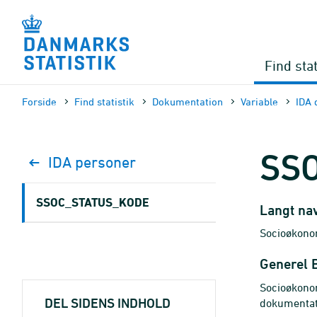
Gå
til
sidens
indhold
Find stat
Forside
Find statistik
Dokumen­tation
Variable
IDA 
SS
IDA personer
SSOC_STATUS_KODE
Langt na
Socioøkonom
Generel 
Socioøkonom
DEL SIDENS INDHOLD
dokumentat