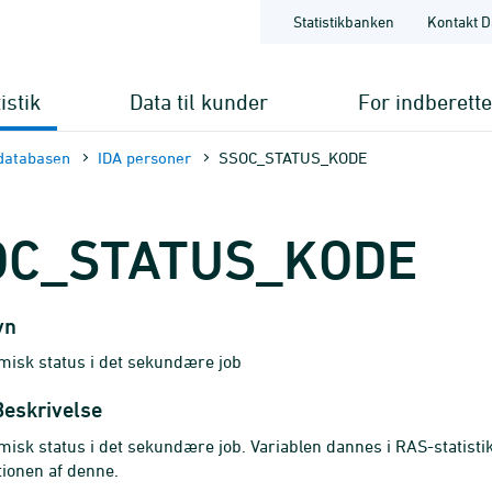
Statistikbanken
Kontakt D
istik
Data til kunder
For indberett
databasen
IDA personer
SSOC_STATUS_KODE
OC_STATUS_KODE
vn
isk status i det sekundære job
Beskrivelse
isk status i det sekundære job. Variablen dannes i RAS-statist
ionen af denne.