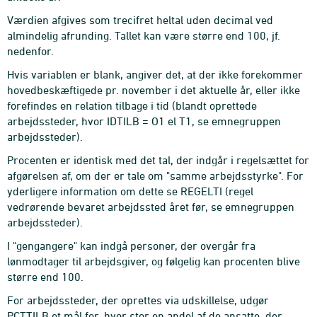
Værdien afgives som trecifret heltal uden decimal ved
almindelig afrunding. Tallet kan være større end 100, jf.
nedenfor.
Hvis variablen er blank, angiver det, at der ikke forekommer
hovedbeskæftigede pr. november i det aktuelle år, eller ikke
forefindes en relation tilbage i tid (blandt oprettede
arbejdssteder, hvor IDTILB = O1 el T1, se emnegruppen
arbejdssteder).
Procenten er identisk med det tal, der indgår i regelsættet for
afgørelsen af, om der er tale om "samme arbejdsstyrke". For
yderligere information om dette se REGELTI (regel
vedrørende bevaret arbejdssted året før, se emnegruppen
arbejdssteder).
I "gengangere" kan indgå personer, der overgår fra
lønmodtager til arbejdsgiver, og følgelig kan procenten blive
større end 100.
For arbejdssteder, der oprettes via udskillelse, udgør
PCTTILB et mål for, hvor stor en andel af de ansatte, der