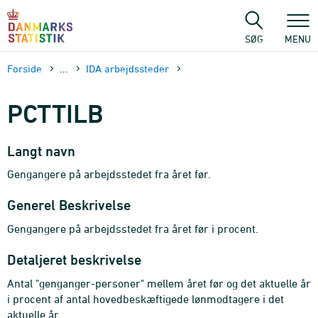
Gå
til
sidens
SØG
MENU
indhold
Forside
...
IDA arbejdssteder
PCTTILB
Langt navn
Gengangere på arbejdsstedet fra året før.
Generel Beskrivelse
Gengangere på arbejdsstedet fra året før i procent.
Detaljeret beskrivelse
Antal "genganger-personer" mellem året før og det aktuelle år
i procent af antal hovedbeskæftigede lønmodtagere i det
aktuelle år.