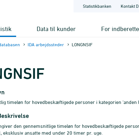
Statistikbanken
Kontakt D
istik
Data til kunder
For indberett
databasen
IDA arbejdssteder
LONGNSIF
NGNSIF
vn
ig timeløn for hovedbeskæftigede personer i kategorien 'anden 
Beskrivelse
ngiver den gennemsnitlige timeløn for hovedbeskæftigede person
, eksklusiv ansatte med under 20 timer pr. uge.