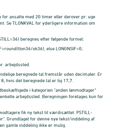
for ansatte med 20 timer eller derover pr. uge
emt. Se TLONKVAL for yderligere information om
TILL=36) beregnes efter følgende formel:
SIF=round(tlon36/ok36); else LONGNSIF=0;
r. arbejdssted.
endelige beregnede tal fremstår uden decimaler. Er
, hvis det beregnede tal er lig 17,7.
dbeskæftigede i kategorien "anden lønmodtager"
enkelte arbejdssted. Beregningen foretages kun for
odtagere fik ny tekst til værdisættet. PSTILL-
r". Grundlaget for denne nye tekst/inddeling af
n gamle inddeling ikke er mulig.