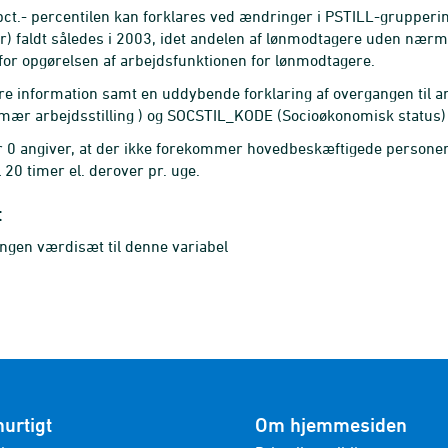
 pct.- percentilen kan forklares ved ændringer i PSTILL-gruppe
) faldt således i 2003, idet andelen af lønmodtagere uden nærme
for opgørelsen af arbejdsfunktionen for lønmodtagere.
 information samt en uddybende forklaring af overgangen til an
imær arbejdsstilling ) og SOCSTIL_KODE (Socioøkonomisk status
r 0 angiver, at der ikke forekommer hovedbeskæftigede person
 20 timer el. derover pr. uge.
t
ingen værdisæt til denne variabel
hurtigt
Om hjemmesiden