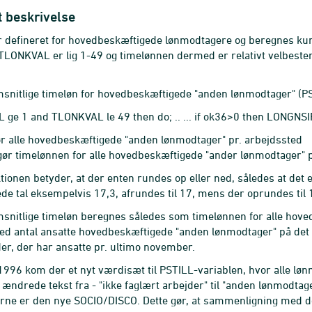
t beskrivelse
r defineret for hovedbeskæftigede lønmodtagere og beregnes kun 
 TLONKVAL er lig 1-49 og timelønnen dermed er relativt velbest
nitlige timeløn for hovedbeskæftigede "anden lønmodtager" (PS
 ge 1 and TLONKVAL le 49 then do; .. ... if ok36>0 then LONGN
r alle hovedbeskæftigede "anden lønmodtager" pr. arbejdssted
gør timelønnen for alle hovedbeskæftigede "ander lønmodtager" p
ionen betyder, at der enten rundes op eller ned, således at det 
de tal eksempelvis 17,3, afrundes til 17, mens der oprundes til 18
nitlige timeløn beregnes således som timelønnen for alle hove
ed antal ansatte hovedbeskæftigede "anden lønmodtager" på det 
er, der har ansatte pr. ultimo november.
1996 kom der et nyt værdisæt til PSTILL-variablen, hvor alle lønm
ændrede tekst fra - "ikke faglært arbejder" til "anden lønmodtage
ne er den nye SOCIO/DISCO. Dette gør, at sammenligning med de