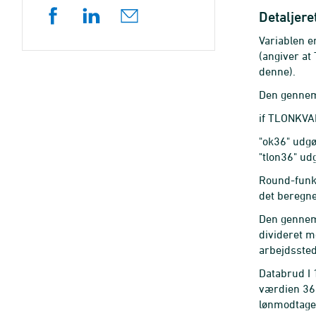
Detaljere
Variablen e
(angiver at
denne).
Den gennems
if TLONKVAL
"ok36" udgø
"tlon36" ud
Round-funkt
det beregne
Den gennems
divideret m
arbejdssted
Databrud I 
værdien 36 
lønmodtager