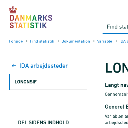
Gå
til
sidens
indhold
Find stat
Forside
Find statistik
Dokumen­tation
Variable
IDA 
LO
IDA arbejdssteder
LONGNSIF
Langt na
Gennemsnitl
Generel 
Variablen a
DEL SIDENS INDHOLD
arbejdssted