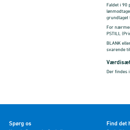
Faldet i 90
lønmodtager
grundlaget 
For nærmere
PSTILL (Pr
BLANK elle
svarende til
Værdisæ
Der findes 
Spørg os
Find det 