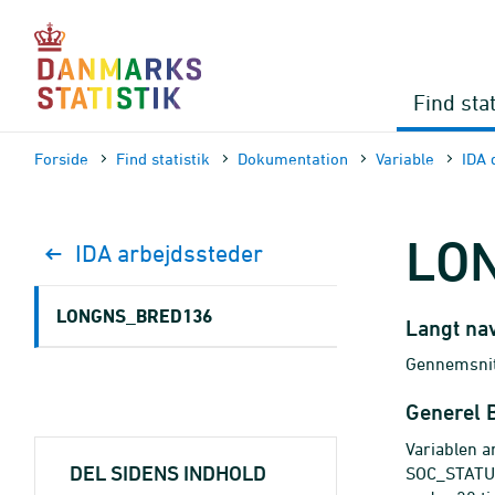
Gå
til
sidens
indhold
Find stat
Forside
Find statistik
Dokumen­tation
Variable
IDA 
LO
IDA arbejdssteder
LONGNS_BRED136
Langt na
Gennemsnitl
Generel 
Variablen a
DEL SIDENS INDHOLD
SOC_STATUS