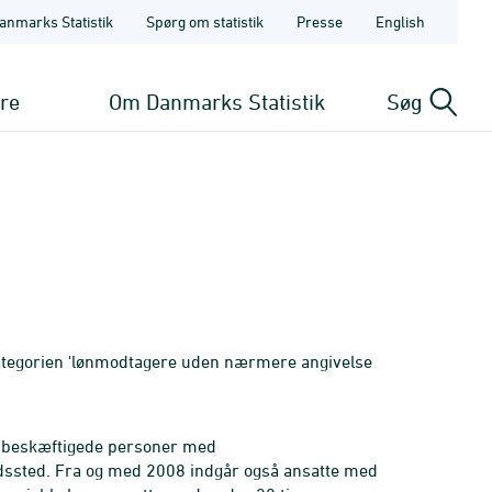
anmarks Statistik
Spørg om statistik
Presse
English
ere
Om Danmarks Statistik
Søg
kategorien 'lønmodtagere uden nærmere angivelse
vedbeskæftigede personer med
sted. Fra og med 2008 indgår også ansatte med