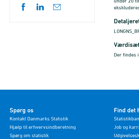
under 20 ti
ekskluderes
Detaljere
LONGNS_BRE
Værdisæ
Der findes 
Spørg os
Find det 
Kontakt Danmarks Statistik
Statistikba
Hjælp til erhvervsindberetning
Job og karr
Spørg om statistik
Udgivelses