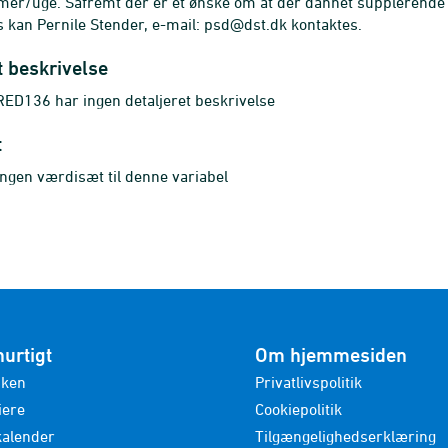
mer/uge. Såfremt der er et ønske om at der dannet supplerende
 kan Pernile Stender, e-mail: psd@dst.dk kontaktes.
t beskrivelse
D136 har ingen detaljeret beskrivelse
t
ingen værdisæt til denne variabel
hurtigt
Om hjemmesiden
nken
Privatlivspolitik
iere
Cookiepolitik
kalender
Tilgængelighedserklæring