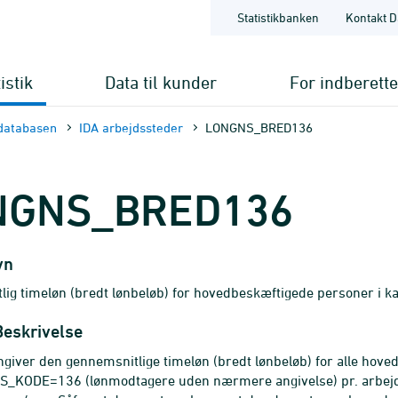
Statistikbanken
Kontakt D
istik
Data til kunder
For indberett
databasen
IDA arbejdssteder
LONGNS_BRED136
NGNS_BRED136
vn
ig timeløn (bredt lønbeløb) for hovedbeskæftigede personer i 
Beskrivelse
ngiver den gennemsnitlige timeløn (bredt lønbeløb) for alle ho
_KODE=136 (lønmodtagere uden nærmere angivelse) pr. arbejds