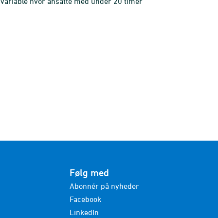
 variable hvor ansatte med under 20 timer
Følg med
Abonnér på nyheder
Facebook
LinkedIn